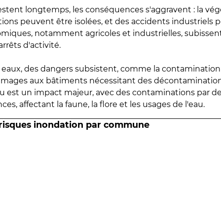
estent longtemps, les conséquences s'aggravent : la vé
tions peuvent être isolées, et des accidents industriels 
omiques, notamment agricoles et industrielles, subissen
rrêts d'activité.
es eaux, des dangers subsistent, comme la contamination
mmages aux bâtiments nécessitant des décontaminations
eau est un impact majeur, avec des contaminations par d
es, affectant la faune, la flore et les usages de l'eau.
 risques inondation par commune