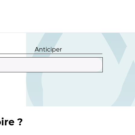
Anticiper
ire ?