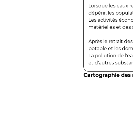
Lorsque les eaux r
dépérir, les popula
Les activités écon
matérielles et des a
Après le retrait d
potable et les do
La pollution de l'
et d'autres substanc
Cartographie des