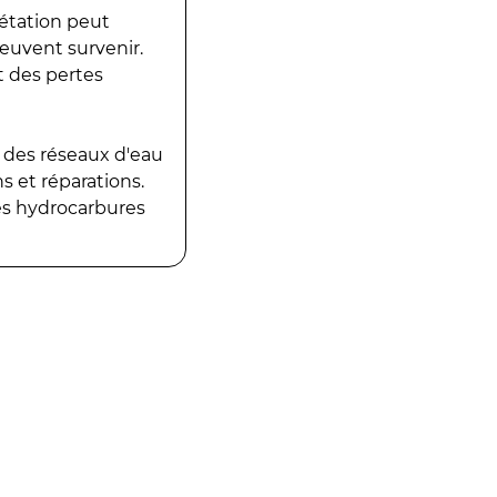
gétation peut
peuvent survenir.
t des pertes
 des réseaux d'eau
 et réparations.
es hydrocarbures