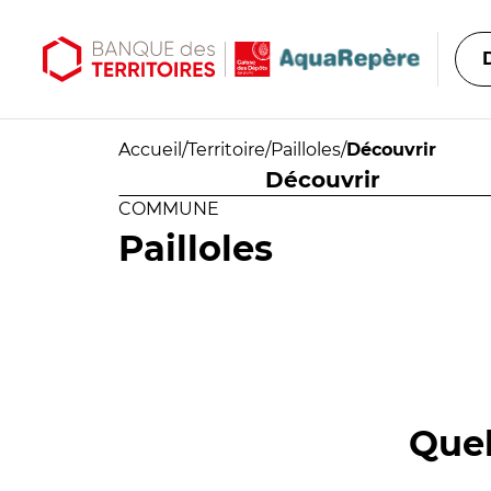
Aller au contenu principal
Aller au menu principal
Accueil
/
Territoire
/
Pailloles
/
Découvrir
Découvrir
COMMUNE
Pailloles
Quel