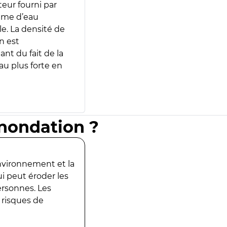
teur fourni par
lume d’eau
e. La densité de
n est
ant du fait de la
u plus forte en
inondation ?
environnement et la
ui peut éroder les
ersonnes. Les
 risques de