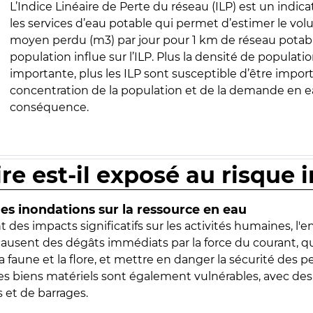
L’Indice Linéaire de Perte du réseau (ILP) est un indica
les services d’eau potable qui permet d’estimer le vo
moyen perdu (m3) par jour pour 1 km de réseau potabl
population influe sur l’ILP. Plus la densité de populatio
importante, plus les ILP sont susceptible d’être import
concentration de la population et de la demande en ea
conséquence.
ire est-il exposé au risque 
s inondations sur la ressource en eau
 des impacts significatifs sur les activités humaines, l'
 causent des dégâts immédiats par la force du courant, q
 faune et la flore, et mettre en danger la sécurité des p
 les biens matériels sont également vulnérables, avec des
 et de barrages.