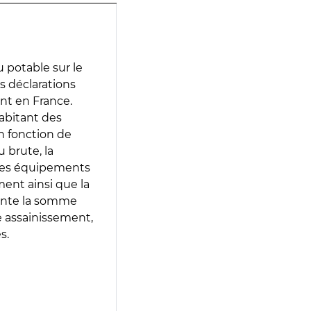
 potable sur le
des déclarations
ent en France.
abitant des
en fonction de
 brute, la
 les équipements
ment ainsi que la
sente la somme
e assainissement,
s.