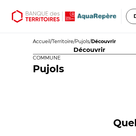
Aller au contenu principal
Aller au menu principal
Accueil
/
Territoire
/
Pujols
/
Découvrir
Découvrir
COMMUNE
Pujols
Quel