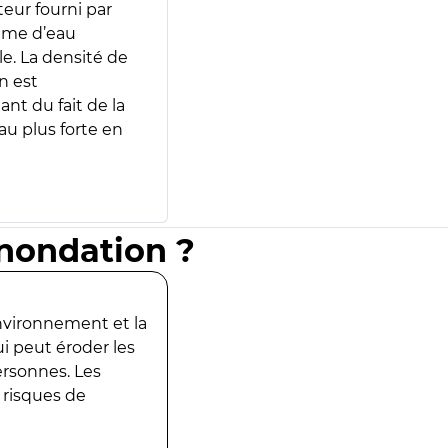
teur fourni par
lume d’eau
e. La densité de
n est
ant du fait de la
u plus forte en
inondation ?
environnement et la
ui peut éroder les
ersonnes. Les
 risques de