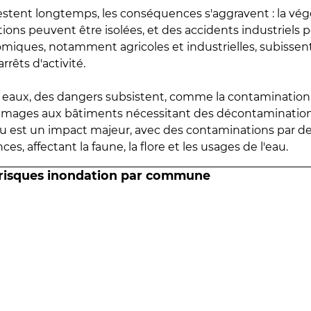
estent longtemps, les conséquences s'aggravent : la vé
tions peuvent être isolées, et des accidents industriels 
omiques, notamment agricoles et industrielles, subissen
rrêts d'activité.
es eaux, des dangers subsistent, comme la contamination
mmages aux bâtiments nécessitant des décontaminations
eau est un impact majeur, avec des contaminations par d
es, affectant la faune, la flore et les usages de l'eau.
 risques inondation par commune