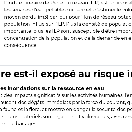
L’Indice Linéaire de Perte du réseau (ILP) est un indica
les services d’eau potable qui permet d’estimer le vo
moyen perdu (m3) par jour pour 1 km de réseau potabl
population influe sur l’ILP. Plus la densité de populatio
importante, plus les ILP sont susceptible d’être import
concentration de la population et de la demande en ea
conséquence.
ire est-il exposé au risque 
s inondations sur la ressource en eau
 des impacts significatifs sur les activités humaines, l'
 causent des dégâts immédiats par la force du courant, q
 faune et la flore, et mettre en danger la sécurité des p
 les biens matériels sont également vulnérables, avec des
 et de barrages.