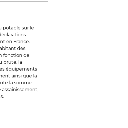
 potable sur le
 déclarations
ent en France.
abitant des
en fonction de
 brute, la
 les équipements
ment ainsi que la
sente la somme
e assainissement,
s.