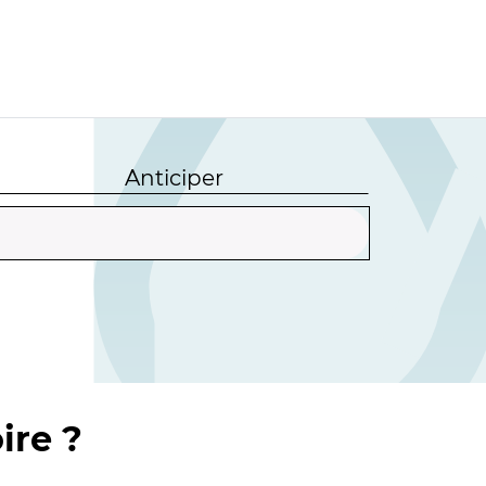
Anticiper
ire ?