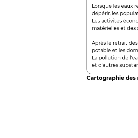
Lorsque les eaux r
dépérir, les popula
Les activités écon
matérielles et des a
Après le retrait d
potable et les do
La pollution de l'
et d'autres substanc
Cartographie des