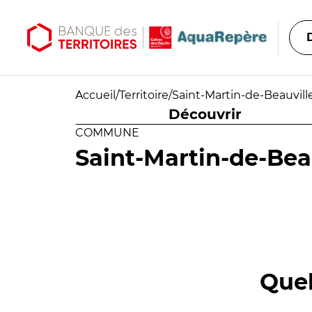
Aller au contenu principal
Aller au menu principal
Accueil
/
Territoire
/
Saint-Martin-de-Beauvill
Découvrir
COMMUNE
Saint-Martin-de-Bea
Quel