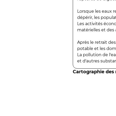
Lorsque les eaux r
dépérir, les popula
Les activités écon
matérielles et des a
Après le retrait d
potable et les do
La pollution de l'
et d'autres substanc
Cartographie des