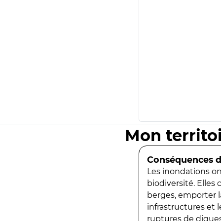
Mon territo
Conséquences de
Les inondations ont
biodiversité. Elles
berges, emporter la
infrastructures et
ruptures de digues