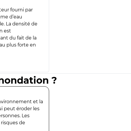
teur fourni par
lume d’eau
e. La densité de
n est
ant du fait de la
u plus forte en
inondation ?
environnement et la
ui peut éroder les
ersonnes. Les
 risques de