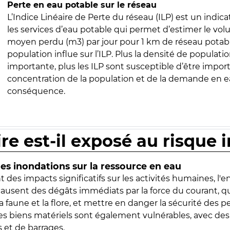
Perte en eau potable sur le réseau
L’Indice Linéaire de Perte du réseau (ILP) est un indica
les services d’eau potable qui permet d’estimer le vo
moyen perdu (m3) par jour pour 1 km de réseau potabl
population influe sur l’ILP. Plus la densité de populatio
importante, plus les ILP sont susceptible d’être import
concentration de la population et de la demande en ea
conséquence.
ire est-il exposé au risque 
s inondations sur la ressource en eau
 des impacts significatifs sur les activités humaines, l'
 causent des dégâts immédiats par la force du courant, q
 faune et la flore, et mettre en danger la sécurité des p
 les biens matériels sont également vulnérables, avec des
 et de barrages.