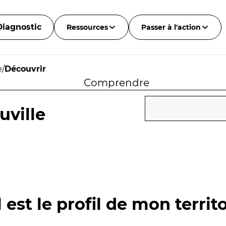
Diagnostic
Ressources
Passer à l'action
e
/
Découvrir
Comprendre
uville
 est le profil de mon territo