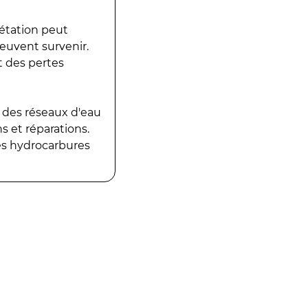
gétation peut
peuvent survenir.
t des pertes
 des réseaux d'eau
 et réparations.
es hydrocarbures