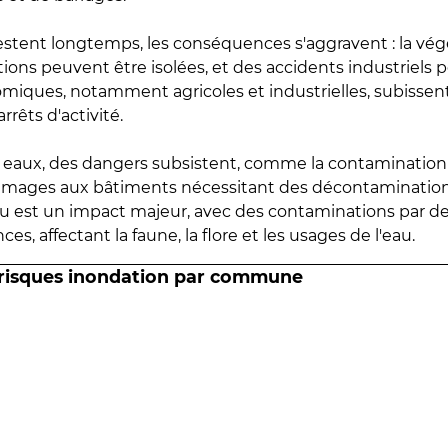
estent longtemps, les conséquences s'aggravent : la vé
tions peuvent être isolées, et des accidents industriels 
omiques, notamment agricoles et industrielles, subissen
rrêts d'activité.
es eaux, des dangers subsistent, comme la contamination
mmages aux bâtiments nécessitant des décontaminations
eau est un impact majeur, avec des contaminations par d
es, affectant la faune, la flore et les usages de l'eau.
 risques inondation par commune