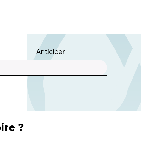
Anticiper
ire ?