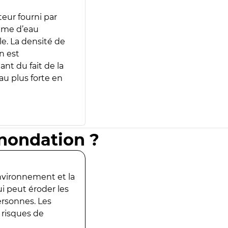
teur fourni par
lume d’eau
e. La densité de
n est
ant du fait de la
u plus forte en
inondation ?
environnement et la
ui peut éroder les
ersonnes. Les
 risques de