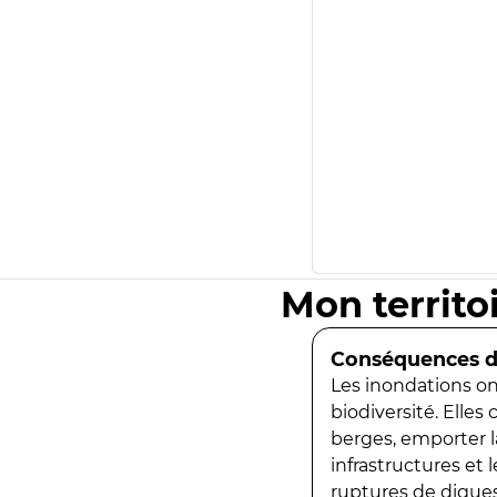
Mon territo
Conséquences de
Les inondations ont
biodiversité. Elles
berges, emporter la
infrastructures et
ruptures de digues