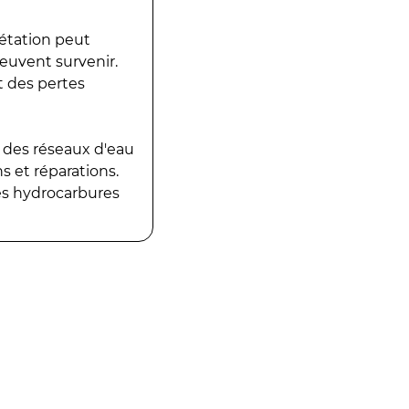
gétation peut
peuvent survenir.
t des pertes
 des réseaux d'eau
 et réparations.
es hydrocarbures