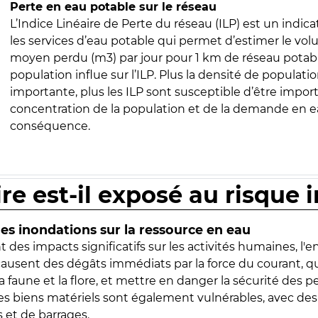
Perte en eau potable sur le réseau
L’Indice Linéaire de Perte du réseau (ILP) est un indica
les services d’eau potable qui permet d’estimer le vo
moyen perdu (m3) par jour pour 1 km de réseau potabl
population influe sur l’ILP. Plus la densité de populatio
importante, plus les ILP sont susceptible d’être import
concentration de la population et de la demande en ea
conséquence.
ire est-il exposé au risque 
s inondations sur la ressource en eau
 des impacts significatifs sur les activités humaines, l'
 causent des dégâts immédiats par la force du courant, q
 faune et la flore, et mettre en danger la sécurité des p
 les biens matériels sont également vulnérables, avec des
 et de barrages.