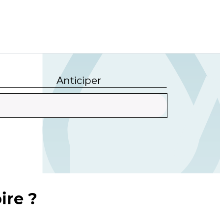
Anticiper
ire ?