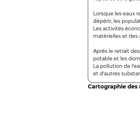
Lorsque les eaux r
dépérir, les popula
Les activités écon
matérielles et des a
Après le retrait d
potable et les do
La pollution de l'
et d'autres substanc
Cartographie des