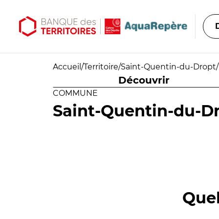
Aller au contenu principal
Aller au menu principal
Accueil
/
Territoire
/
Saint-Quentin-du-Dropt
/
Découvrir
COMMUNE
Saint-Quentin-du-D
Quel