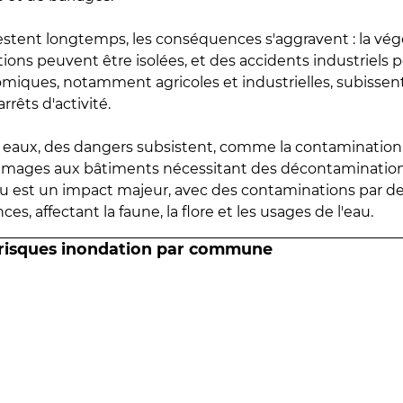
estent longtemps, les conséquences s'aggravent : la vé
tions peuvent être isolées, et des accidents industriels 
omiques, notamment agricoles et industrielles, subissen
rrêts d'activité.
es eaux, des dangers subsistent, comme la contamination
mmages aux bâtiments nécessitant des décontaminations
eau est un impact majeur, avec des contaminations par d
es, affectant la faune, la flore et les usages de l'eau.
 risques inondation par commune