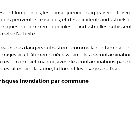
estent longtemps, les conséquences s'aggravent : la vé
tions peuvent être isolées, et des accidents industriels 
omiques, notamment agricoles et industrielles, subissen
rrêts d'activité.
es eaux, des dangers subsistent, comme la contamination
mmages aux bâtiments nécessitant des décontaminations
eau est un impact majeur, avec des contaminations par d
es, affectant la faune, la flore et les usages de l'eau.
 risques inondation par commune