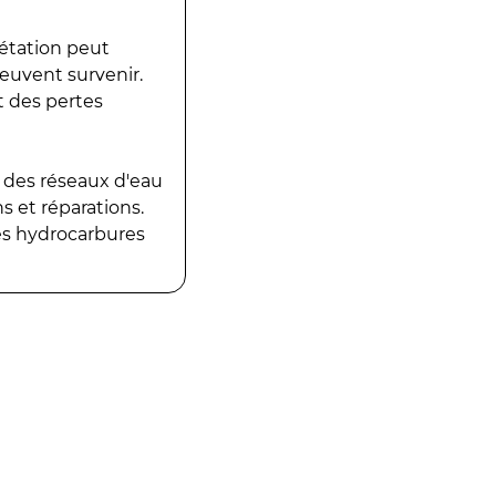
gétation peut
peuvent survenir.
t des pertes
 des réseaux d'eau
 et réparations.
es hydrocarbures