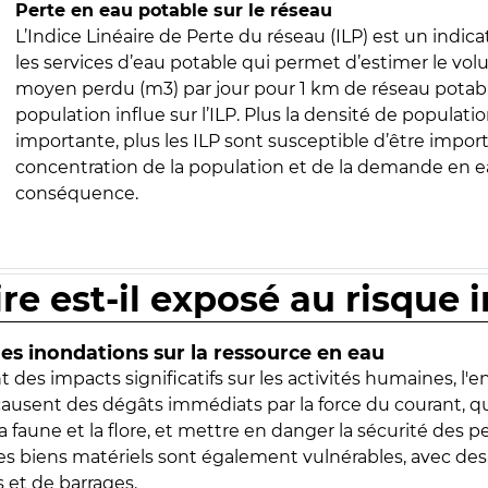
Perte en eau potable sur le réseau
L’Indice Linéaire de Perte du réseau (ILP) est un indica
les services d’eau potable qui permet d’estimer le vo
moyen perdu (m3) par jour pour 1 km de réseau potabl
population influe sur l’ILP. Plus la densité de populatio
importante, plus les ILP sont susceptible d’être import
concentration de la population et de la demande en ea
conséquence.
ire est-il exposé au risque 
s inondations sur la ressource en eau
 des impacts significatifs sur les activités humaines, l'
 causent des dégâts immédiats par la force du courant, q
 faune et la flore, et mettre en danger la sécurité des p
 les biens matériels sont également vulnérables, avec des
 et de barrages.