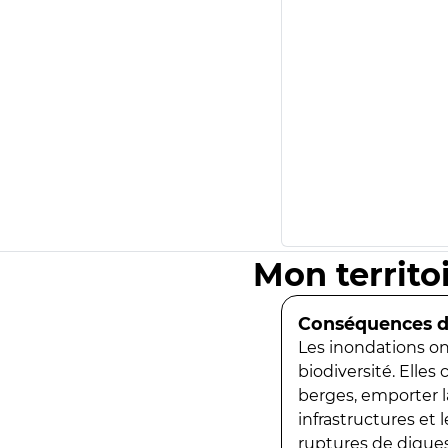
Mon territo
Conséquences de
Les inondations ont
biodiversité. Elles
berges, emporter la
infrastructures et
ruptures de digues