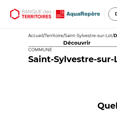
Aller au contenu principal
Aller au menu principal
Accueil
/
Territoire
/
Saint-Sylvestre-sur-Lot
/
D
Découvrir
COMMUNE
Saint-Sylvestre-sur-
Quel