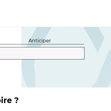
Anticiper
ire ?