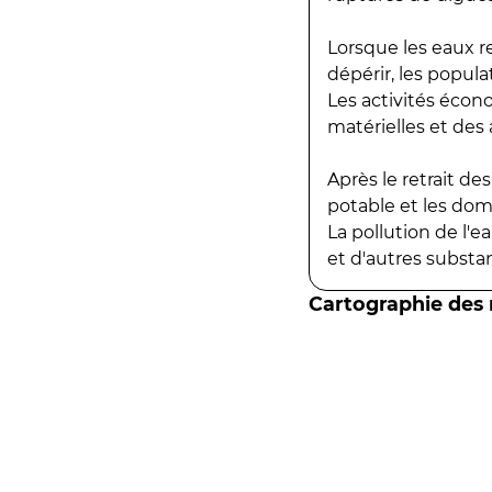
Lorsque les eaux r
dépérir, les popula
Les activités écon
matérielles et des a
Après le retrait d
potable et les do
La pollution de l'
et d'autres substanc
Cartographie des