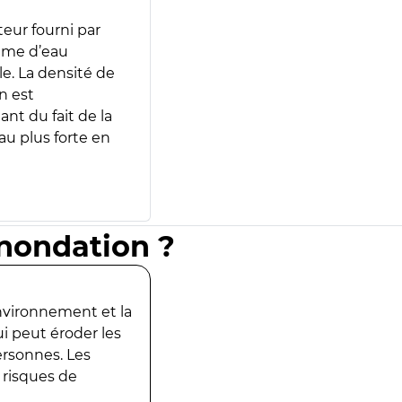
teur fourni par
lume d’eau
e. La densité de
n est
ant du fait de la
u plus forte en
inondation ?
environnement et la
ui peut éroder les
ersonnes. Les
 risques de