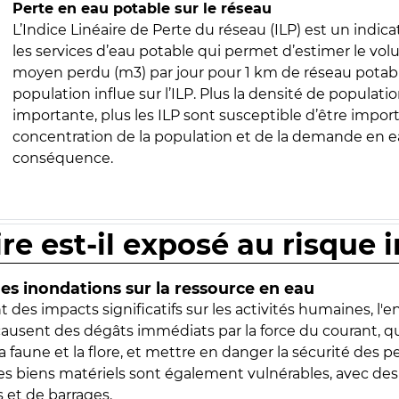
Perte en eau potable sur le réseau
L’Indice Linéaire de Perte du réseau (ILP) est un indica
les services d’eau potable qui permet d’estimer le vo
moyen perdu (m3) par jour pour 1 km de réseau potabl
population influe sur l’ILP. Plus la densité de populatio
importante, plus les ILP sont susceptible d’être import
concentration de la population et de la demande en ea
conséquence.
ire est-il exposé au risque 
s inondations sur la ressource en eau
 des impacts significatifs sur les activités humaines, l'
 causent des dégâts immédiats par la force du courant, q
 faune et la flore, et mettre en danger la sécurité des p
 les biens matériels sont également vulnérables, avec des
 et de barrages.