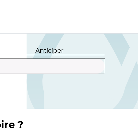
Anticiper
ire ?