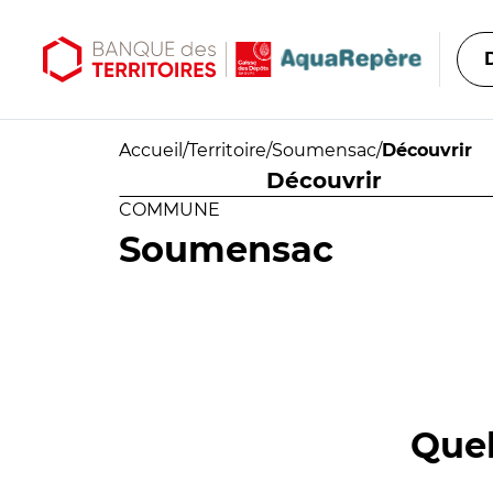
Aller au contenu principal
Aller au menu principal
Accueil
/
Territoire
/
Soumensac
/
Découvrir
Découvrir
COMMUNE
Soumensac
Quel