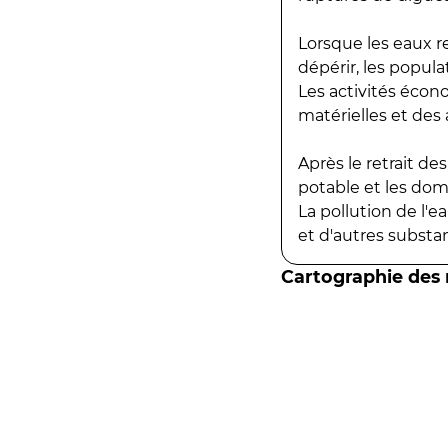
Lorsque les eaux r
dépérir, les popula
Les activités écon
matérielles et des a
Après le retrait d
potable et les do
La pollution de l'
et d'autres substanc
Cartographie des