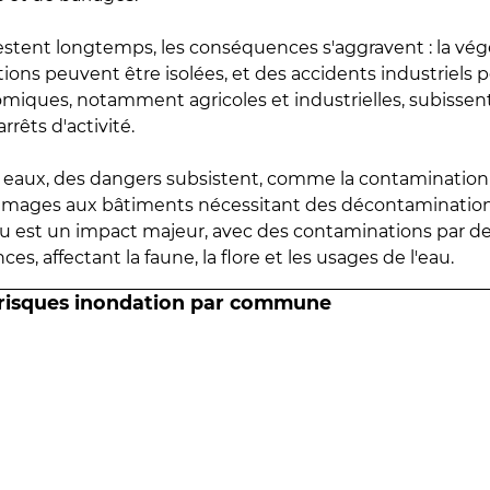
estent longtemps, les conséquences s'aggravent : la vé
tions peuvent être isolées, et des accidents industriels 
omiques, notamment agricoles et industrielles, subissen
rrêts d'activité.
es eaux, des dangers subsistent, comme la contamination
mmages aux bâtiments nécessitant des décontaminations
eau est un impact majeur, avec des contaminations par d
es, affectant la faune, la flore et les usages de l'eau.
 risques inondation par commune