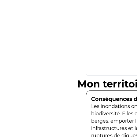
Mon territo
Conséquences de
Les inondations ont
biodiversité. Elles
berges, emporter la
infrastructures et
ruptures de digues