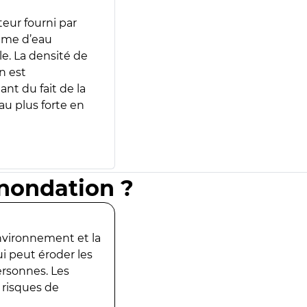
teur fourni par
lume d’eau
e. La densité de
n est
ant du fait de la
u plus forte en
inondation ?
environnement et la
ui peut éroder les
ersonnes. Les
 risques de