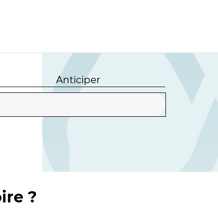
Anticiper
ire ?