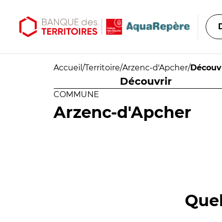
Aller au contenu principal
Aller au menu principal
Accueil
/
Territoire
/
Arzenc-d'Apcher
/
Découvr
Découvrir
COMMUNE
Arzenc-d'Apcher
Quel