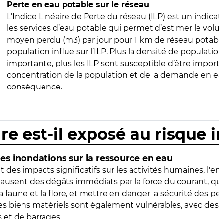
Perte en eau potable sur le réseau
L’Indice Linéaire de Perte du réseau (ILP) est un indica
les services d’eau potable qui permet d’estimer le vo
moyen perdu (m3) par jour pour 1 km de réseau potabl
population influe sur l’ILP. Plus la densité de populatio
importante, plus les ILP sont susceptible d’être import
concentration de la population et de la demande en ea
conséquence.
ire est-il exposé au risque 
s inondations sur la ressource en eau
 des impacts significatifs sur les activités humaines, l'
 causent des dégâts immédiats par la force du courant, q
 faune et la flore, et mettre en danger la sécurité des p
 les biens matériels sont également vulnérables, avec des
 et de barrages.