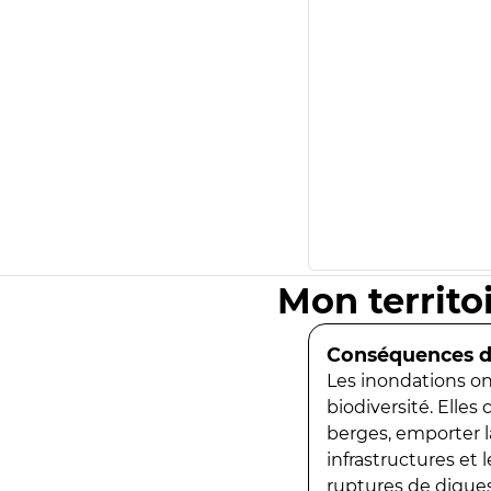
Mon territo
Conséquences de
Les inondations ont
biodiversité. Elles
berges, emporter la
infrastructures et
ruptures de digues