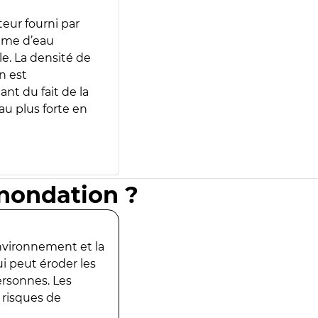
teur fourni par
lume d’eau
e. La densité de
n est
ant du fait de la
u plus forte en
inondation ?
environnement et la
ui peut éroder les
ersonnes. Les
 risques de