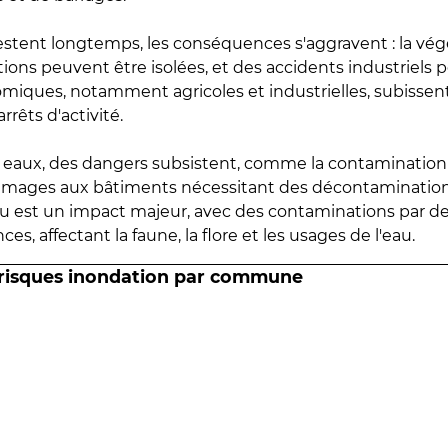
estent longtemps, les conséquences s'aggravent : la vé
tions peuvent être isolées, et des accidents industriels 
omiques, notamment agricoles et industrielles, subissen
rrêts d'activité.
es eaux, des dangers subsistent, comme la contamination
mmages aux bâtiments nécessitant des décontaminations
eau est un impact majeur, avec des contaminations par d
es, affectant la faune, la flore et les usages de l'eau.
 risques inondation par commune