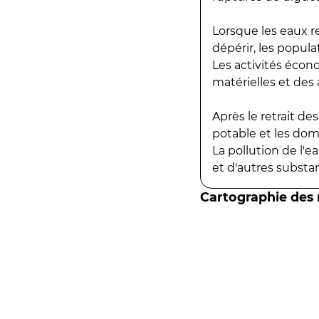
Lorsque les eaux r
dépérir, les popula
Les activités écon
matérielles et des a
Après le retrait d
potable et les do
La pollution de l'
et d'autres substanc
Cartographie des