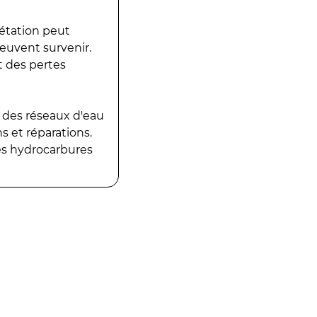
gétation peut
peuvent survenir.
t des pertes
 des réseaux d'eau
 et réparations.
es hydrocarbures