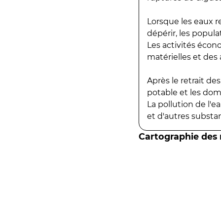
Lorsque les eaux r
dépérir, les popula
Les activités écon
matérielles et des a
Après le retrait d
potable et les do
La pollution de l'
et d'autres substanc
Cartographie des