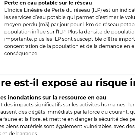
Perte en eau potable sur le réseau
L’Indice Linéaire de Perte du réseau (ILP) est un indica
les services d’eau potable qui permet d’estimer le vo
moyen perdu (m3) par jour pour 1 km de réseau potabl
population influe sur l’ILP. Plus la densité de populatio
importante, plus les ILP sont susceptible d’être import
concentration de la population et de la demande en ea
conséquence.
ire est-il exposé au risque 
s inondations sur la ressource en eau
 des impacts significatifs sur les activités humaines, l'
 causent des dégâts immédiats par la force du courant, q
 faune et la flore, et mettre en danger la sécurité des p
 les biens matériels sont également vulnérables, avec des
 et de barrages.