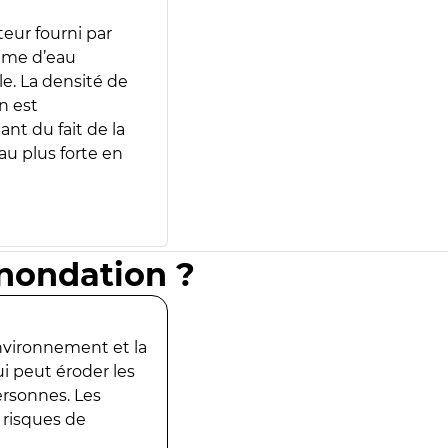
teur fourni par
lume d’eau
e. La densité de
n est
ant du fait de la
u plus forte en
inondation ?
environnement et la
ui peut éroder les
ersonnes. Les
 risques de