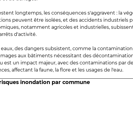
estent longtemps, les conséquences s'aggravent : la vé
tions peuvent être isolées, et des accidents industriels 
omiques, notamment agricoles et industrielles, subissen
rrêts d'activité.
es eaux, des dangers subsistent, comme la contamination
mmages aux bâtiments nécessitant des décontaminations
eau est un impact majeur, avec des contaminations par d
es, affectant la faune, la flore et les usages de l'eau.
 risques inondation par commune