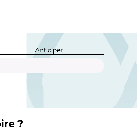
Anticiper
ire ?