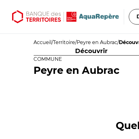
Aller au contenu principal
Aller au menu principal
Accueil
/
Territoire
/
Peyre en Aubrac
/
Découvr
Découvrir
COMMUNE
Peyre en Aubrac
Quel