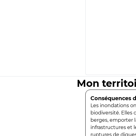
Mon territo
Conséquences de
Les inondations ont
biodiversité. Elles
berges, emporter la
infrastructures et
ruptures de digues