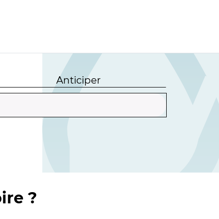
Anticiper
ire ?