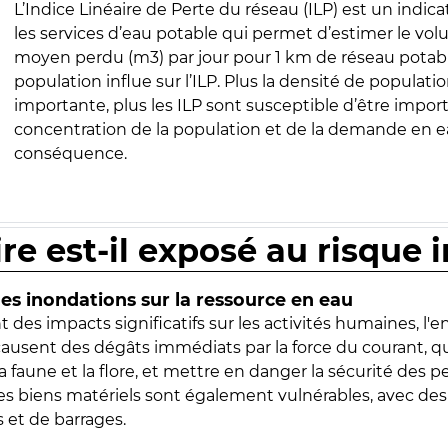
L’Indice Linéaire de Perte du réseau (ILP) est un indica
les services d’eau potable qui permet d’estimer le vo
moyen perdu (m3) par jour pour 1 km de réseau potabl
population influe sur l’ILP. Plus la densité de populatio
importante, plus les ILP sont susceptible d’être import
concentration de la population et de la demande en ea
conséquence.
ire est-il exposé au risque 
s inondations sur la ressource en eau
 des impacts significatifs sur les activités humaines, l'
 causent des dégâts immédiats par la force du courant, q
 faune et la flore, et mettre en danger la sécurité des p
 les biens matériels sont également vulnérables, avec des
 et de barrages.