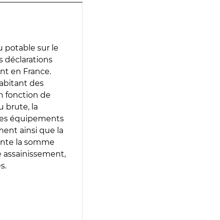
 potable sur le
es déclarations
ent en France.
abitant des
en fonction de
 brute, la
 les équipements
ment ainsi que la
sente la somme
e assainissement,
s.