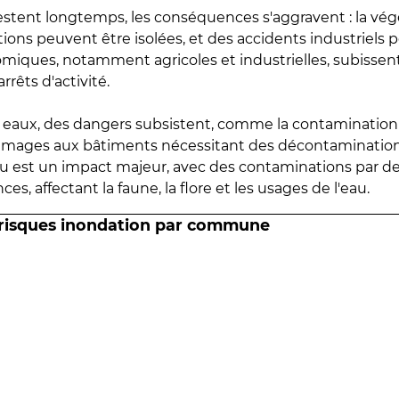
estent longtemps, les conséquences s'aggravent : la vé
tions peuvent être isolées, et des accidents industriels 
omiques, notamment agricoles et industrielles, subissen
rrêts d'activité.
es eaux, des dangers subsistent, comme la contamination
mmages aux bâtiments nécessitant des décontaminations
eau est un impact majeur, avec des contaminations par d
es, affectant la faune, la flore et les usages de l'eau.
 risques inondation par commune