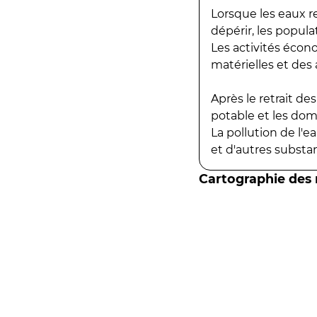
Lorsque les eaux r
dépérir, les popula
Les activités écon
matérielles et des a
Après le retrait d
potable et les do
La pollution de l'
et d'autres substanc
Cartographie des