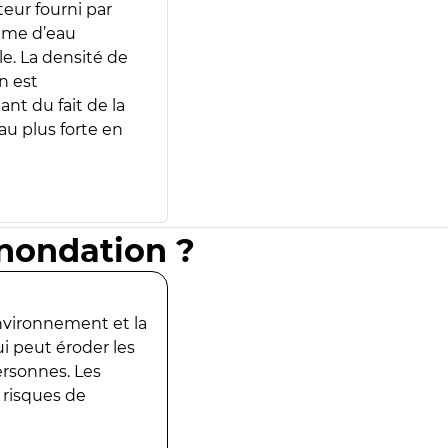
teur fourni par
lume d’eau
e. La densité de
n est
ant du fait de la
u plus forte en
inondation ?
environnement et la
ui peut éroder les
ersonnes. Les
 risques de