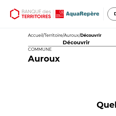
Aller au contenu principal
Aller au menu principal
Accueil
/
Territoire
/
Auroux
/
Découvrir
Découvrir
COMMUNE
Auroux
Quel