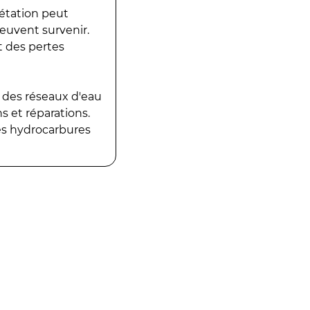
gétation peut
peuvent survenir.
t des pertes
 des réseaux d'eau
 et réparations.
es hydrocarbures