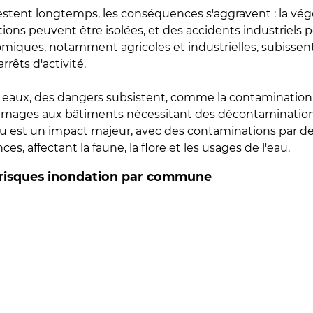
estent longtemps, les conséquences s'aggravent : la vé
tions peuvent être isolées, et des accidents industriels 
omiques, notamment agricoles et industrielles, subissen
rrêts d'activité.
es eaux, des dangers subsistent, comme la contamination
mmages aux bâtiments nécessitant des décontaminations
eau est un impact majeur, avec des contaminations par d
es, affectant la faune, la flore et les usages de l'eau.
 risques inondation par commune