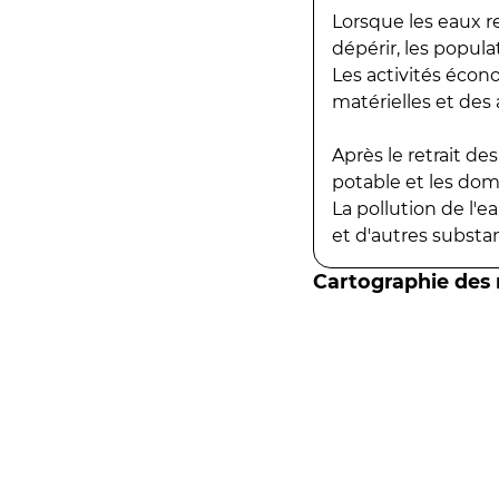
Lorsque les eaux r
dépérir, les popula
Les activités écon
matérielles et des a
Après le retrait d
potable et les do
La pollution de l'
et d'autres substanc
Cartographie des