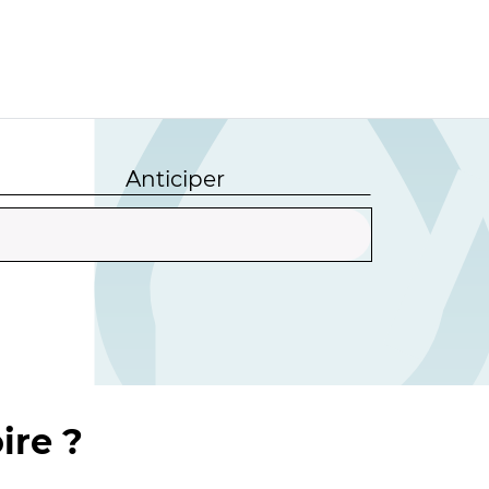
Anticiper
ire ?