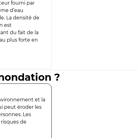
teur fourni par
lume d’eau
e. La densité de
n est
ant du fait de la
u plus forte en
inondation ?
environnement et la
ui peut éroder les
ersonnes. Les
 risques de