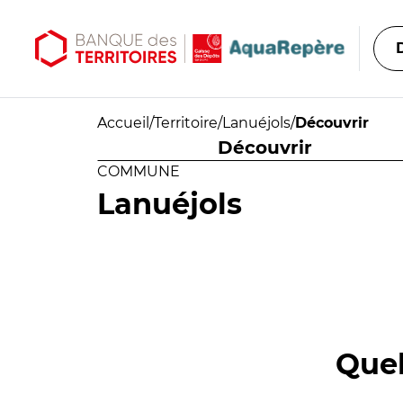
Aller au contenu principal
Aller au menu principal
Accueil
/
Territoire
/
Lanuéjols
/
Découvrir
Découvrir
COMMUNE
Lanuéjols
Quel