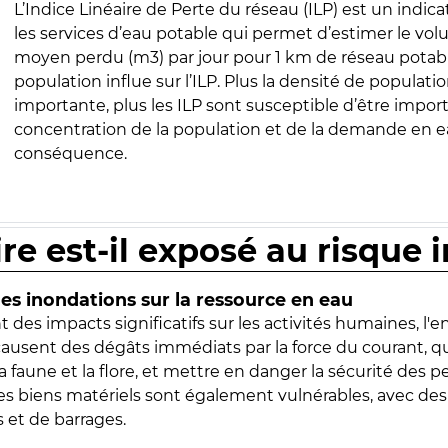
L’Indice Linéaire de Perte du réseau (ILP) est un indica
les services d’eau potable qui permet d’estimer le vo
moyen perdu (m3) par jour pour 1 km de réseau potabl
population influe sur l’ILP. Plus la densité de populatio
importante, plus les ILP sont susceptible d’être import
concentration de la population et de la demande en ea
conséquence.
ire est-il exposé au risque 
s inondations sur la ressource en eau
 des impacts significatifs sur les activités humaines, l'
 causent des dégâts immédiats par la force du courant, q
 faune et la flore, et mettre en danger la sécurité des p
 les biens matériels sont également vulnérables, avec des
 et de barrages.