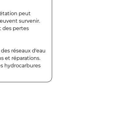
gétation peut
peuvent survenir.
t des pertes
 des réseaux d'eau
 et réparations.
es hydrocarbures