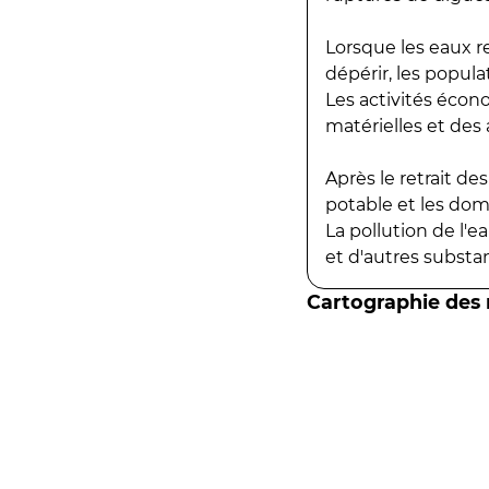
Lorsque les eaux r
dépérir, les popula
Les activités écon
matérielles et des a
Après le retrait d
potable et les do
La pollution de l'
et d'autres substanc
Cartographie des