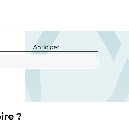
Anticiper
ire ?