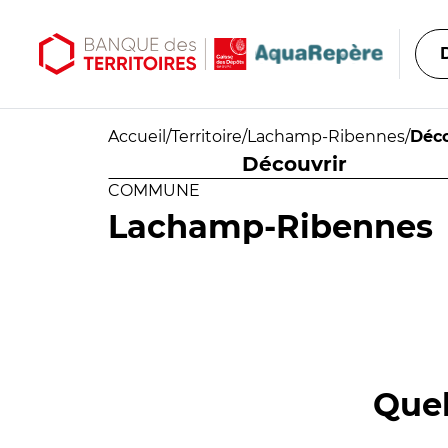
Aller au contenu principal
Aller au menu principal
Accueil
/
Territoire
/
Lachamp-Ribennes
/
Déco
Découvrir
COMMUNE
Lachamp-Ribennes
Quel