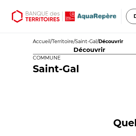
Aller au contenu principal
Aller au menu principal
Accueil
/
Territoire
/
Saint-Gal
/
Découvrir
Découvrir
COMMUNE
Saint-Gal
Quel