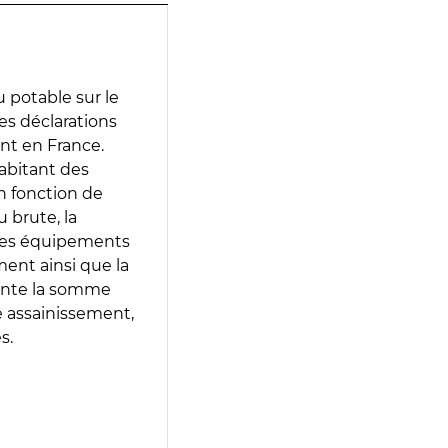
 potable sur le
des déclarations
ent en France.
abitant des
en fonction de
 brute, la
 les équipements
ment ainsi que la
sente la somme
e assainissement,
s.