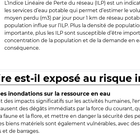
L’Indice Linéaire de Perte du réseau (ILP) est un indica
les services d’eau potable qui permet d’estimer le vo
moyen perdu (m3) par jour pour 1 km de réseau potabl
population influe sur l’ILP. Plus la densité de populatio
importante, plus les ILP sont susceptible d’être import
concentration de la population et de la demande en ea
conséquence.
ire est-il exposé au risque 
s inondations sur la ressource en eau
 des impacts significatifs sur les activités humaines, l'
 causent des dégâts immédiats par la force du courant, q
 faune et la flore, et mettre en danger la sécurité des p
 les biens matériels sont également vulnérables, avec des
 et de barrages.