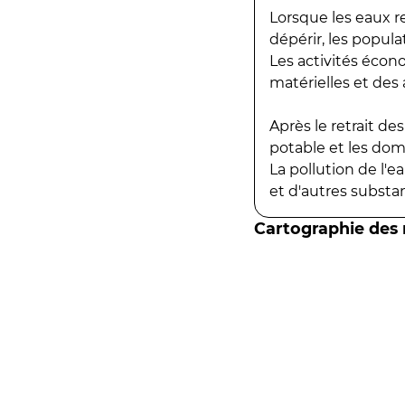
Lorsque les eaux r
dépérir, les popula
Les activités écon
matérielles et des a
Après le retrait d
potable et les do
La pollution de l'
et d'autres substanc
Cartographie des