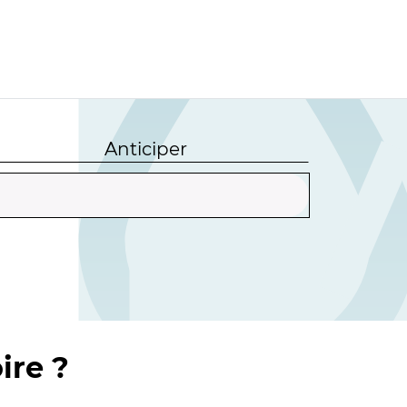
Anticiper
ire ?