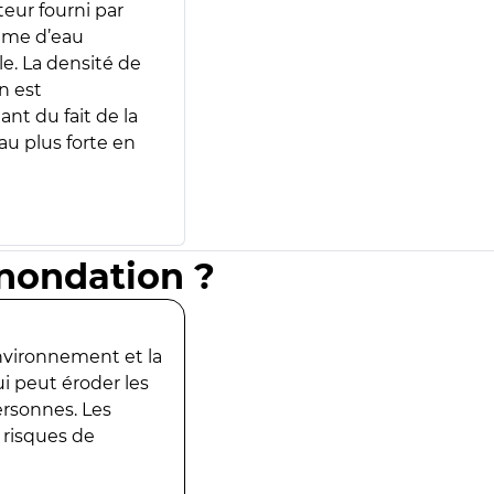
teur fourni par
lume d’eau
e. La densité de
n est
ant du fait de la
u plus forte en
inondation ?
environnement et la
ui peut éroder les
ersonnes. Les
 risques de