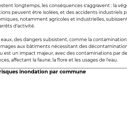
estent longtemps, les conséquences s'aggravent : la vé
tions peuvent être isolées, et des accidents industriels 
omiques, notamment agricoles et industrielles, subissen
rrêts d'activité.
es eaux, des dangers subsistent, comme la contamination
mmages aux bâtiments nécessitant des décontaminations
eau est un impact majeur, avec des contaminations par d
es, affectant la faune, la flore et les usages de l'eau.
 risques inondation par commune