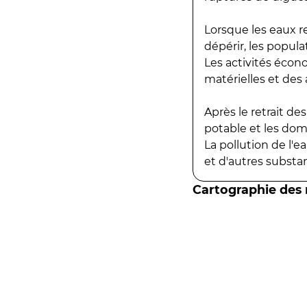
Lorsque les eaux r
dépérir, les popula
Les activités écon
matérielles et des a
Après le retrait d
potable et les do
La pollution de l'
et d'autres substanc
Cartographie des