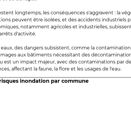
estent longtemps, les conséquences s'aggravent : la vé
tions peuvent être isolées, et des accidents industriels 
omiques, notamment agricoles et industrielles, subissen
rrêts d'activité.
es eaux, des dangers subsistent, comme la contamination
mmages aux bâtiments nécessitant des décontaminations
eau est un impact majeur, avec des contaminations par d
es, affectant la faune, la flore et les usages de l'eau.
 risques inondation par commune