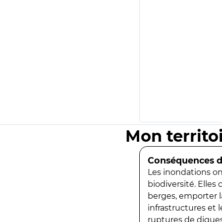
Mon territo
Conséquences de
Les inondations ont
biodiversité. Elles
berges, emporter la
infrastructures et
ruptures de digues