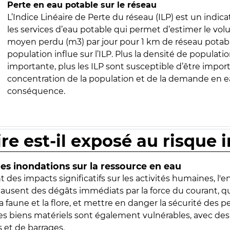
Perte en eau potable sur le réseau
L’Indice Linéaire de Perte du réseau (ILP) est un indica
les services d’eau potable qui permet d’estimer le vo
moyen perdu (m3) par jour pour 1 km de réseau potabl
population influe sur l’ILP. Plus la densité de populatio
importante, plus les ILP sont susceptible d’être import
concentration de la population et de la demande en ea
conséquence.
ire est-il exposé au risque 
s inondations sur la ressource en eau
 des impacts significatifs sur les activités humaines, l'
 causent des dégâts immédiats par la force du courant, q
 faune et la flore, et mettre en danger la sécurité des p
 les biens matériels sont également vulnérables, avec des
 et de barrages.