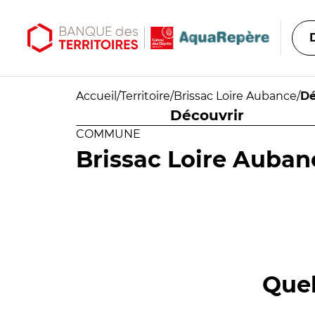
Aller au contenu principal
Aller au menu principal
Accueil
/
Territoire
/
Brissac Loire Aubance
/
Dé
Découvrir
COMMUNE
Brissac Loire Auban
Quel