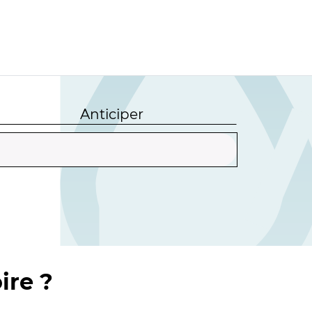
Anticiper
ire ?