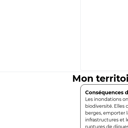
Mon territo
Conséquences de
Les inondations ont
biodiversité. Elles
berges, emporter la
infrastructures et
ruptures de digues