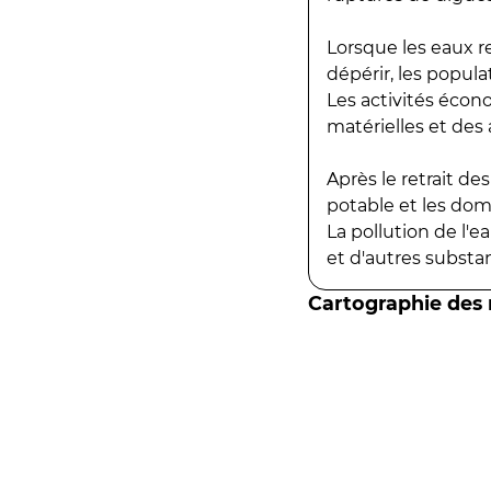
Lorsque les eaux r
dépérir, les popula
Les activités écon
matérielles et des a
Après le retrait d
potable et les do
La pollution de l'
et d'autres substanc
Cartographie des