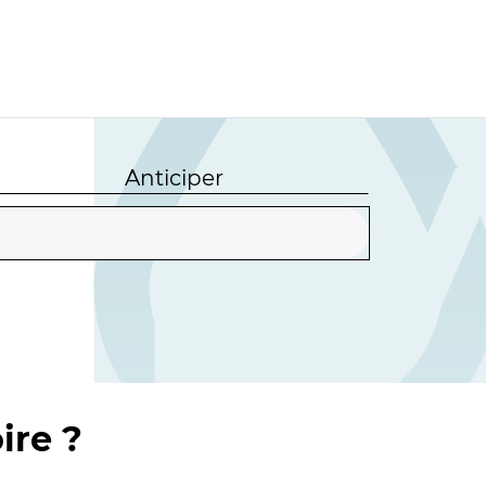
Anticiper
ire ?