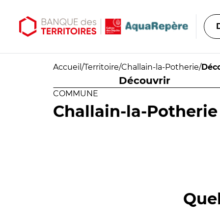
Aller au contenu principal
Aller au menu principal
Accueil
/
Territoire
/
Challain-la-Potherie
/
Déco
Découvrir
COMMUNE
Challain-la-Potherie
Quel