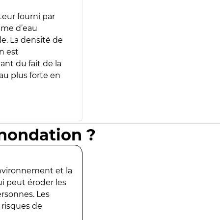
teur fourni par
lume d’eau
e. La densité de
n est
ant du fait de la
u plus forte en
inondation ?
environnement et la
ui peut éroder les
ersonnes. Les
 risques de