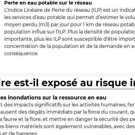
Perte en eau potable sur le réseau
L’Indice Linéaire de Perte du réseau (ILP) est un indica
les services d’eau potable qui permet d’estimer le vo
moyen perdu (m3) par jour pour 1 km de réseau potabl
population influe sur l’ILP. Plus la densité de populatio
importante, plus les ILP sont susceptible d’être import
concentration de la population et de la demande en ea
conséquence.
ire est-il exposé au risque 
s inondations sur la ressource en eau
 des impacts significatifs sur les activités humaines, l'
 causent des dégâts immédiats par la force du courant, q
 faune et la flore, et mettre en danger la sécurité des p
 les biens matériels sont également vulnérables, avec des
 et de barrages.