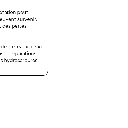
gétation peut
peuvent survenir.
t des pertes
 des réseaux d'eau
 et réparations.
es hydrocarbures