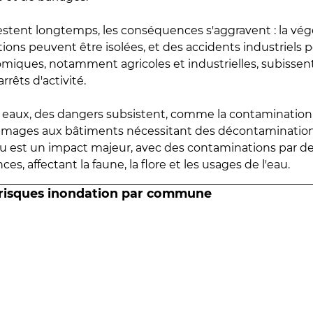
estent longtemps, les conséquences s'aggravent : la vé
tions peuvent être isolées, et des accidents industriels 
omiques, notamment agricoles et industrielles, subissen
rrêts d'activité.
es eaux, des dangers subsistent, comme la contamination
mmages aux bâtiments nécessitant des décontaminations
eau est un impact majeur, avec des contaminations par d
es, affectant la faune, la flore et les usages de l'eau.
 risques inondation par commune