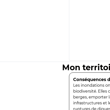
Mon territo
Conséquences de
Les inondations ont
biodiversité. Elles
berges, emporter la
infrastructures et
ruptures de digues