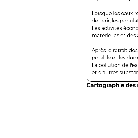
Lorsque les eaux r
dépérir, les popula
Les activités écon
matérielles et des a
Après le retrait d
potable et les do
La pollution de l'
et d'autres substanc
Cartographie des