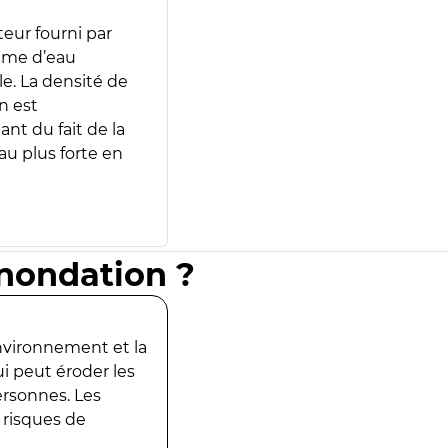
teur fourni par
lume d’eau
e. La densité de
n est
ant du fait de la
u plus forte en
inondation ?
environnement et la
ui peut éroder les
ersonnes. Les
 risques de