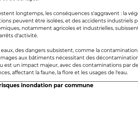
estent longtemps, les conséquences s'aggravent : la vé
tions peuvent être isolées, et des accidents industriels 
omiques, notamment agricoles et industrielles, subissen
rrêts d'activité.
es eaux, des dangers subsistent, comme la contamination
mmages aux bâtiments nécessitant des décontaminations
eau est un impact majeur, avec des contaminations par d
es, affectant la faune, la flore et les usages de l'eau.
 risques inondation par commune