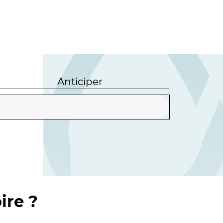
Anticiper
ire ?