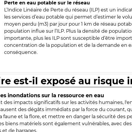
Perte en eau potable sur le réseau
L’Indice Linéaire de Perte du réseau (ILP) est un indica
les services d’eau potable qui permet d’estimer le vo
moyen perdu (m3) par jour pour 1 km de réseau potabl
population influe sur l’ILP. Plus la densité de populatio
importante, plus les ILP sont susceptible d’être import
concentration de la population et de la demande en ea
conséquence.
ire est-il exposé au risque 
s inondations sur la ressource en eau
 des impacts significatifs sur les activités humaines, l'
 causent des dégâts immédiats par la force du courant, q
 faune et la flore, et mettre en danger la sécurité des p
 les biens matériels sont également vulnérables, avec des
 et de barrages.