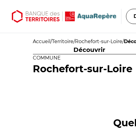
Aller au contenu principal
Aller au menu principal
Accueil
/
Territoire
/
Rochefort-sur-Loire
/
Déco
Découvrir
COMMUNE
Rochefort-sur-Loire
Quel