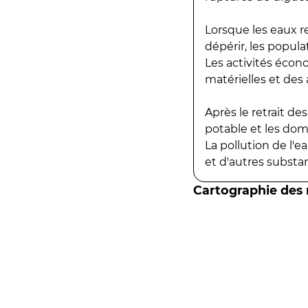
Lorsque les eaux r
dépérir, les popula
Les activités écon
matérielles et des a
Après le retrait d
potable et les do
La pollution de l'
et d'autres substanc
Cartographie des