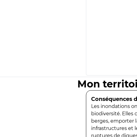
Mon territo
Conséquences de
Les inondations ont
biodiversité. Elles
berges, emporter la
infrastructures et
ruptures de digues