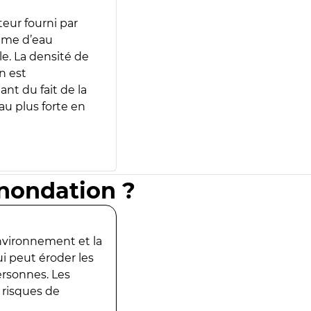
teur fourni par
lume d’eau
e. La densité de
n est
ant du fait de la
u plus forte en
inondation ?
environnement et la
ui peut éroder les
ersonnes. Les
 risques de