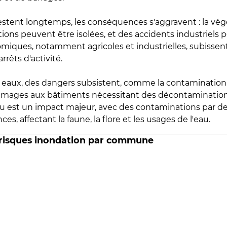
estent longtemps, les conséquences s'aggravent : la vé
tions peuvent être isolées, et des accidents industriels 
omiques, notamment agricoles et industrielles, subissen
rrêts d'activité.
es eaux, des dangers subsistent, comme la contamination
mmages aux bâtiments nécessitant des décontaminations
eau est un impact majeur, avec des contaminations par d
es, affectant la faune, la flore et les usages de l'eau.
 risques inondation par commune