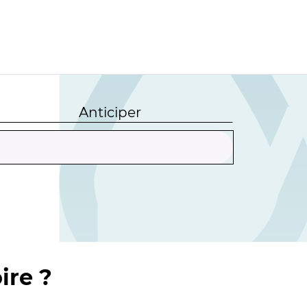
Anticiper
ire ?