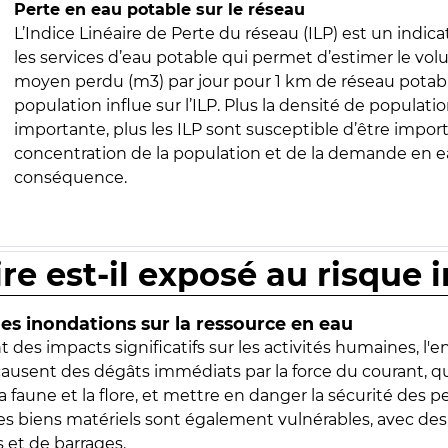
Perte en eau potable sur le réseau
L’Indice Linéaire de Perte du réseau (ILP) est un indica
les services d’eau potable qui permet d’estimer le vo
moyen perdu (m3) par jour pour 1 km de réseau potabl
population influe sur l’ILP. Plus la densité de populatio
importante, plus les ILP sont susceptible d’être import
concentration de la population et de la demande en ea
conséquence.
ire est-il exposé au risque 
s inondations sur la ressource en eau
 des impacts significatifs sur les activités humaines, l'
 causent des dégâts immédiats par la force du courant, q
 faune et la flore, et mettre en danger la sécurité des p
 les biens matériels sont également vulnérables, avec des
 et de barrages.