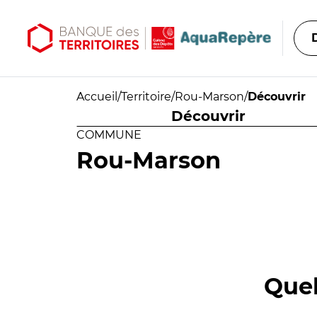
Aller au contenu principal
Aller au menu principal
Accueil
/
Territoire
/
Rou-Marson
/
Découvrir
Découvrir
COMMUNE
Rou-Marson
Quel