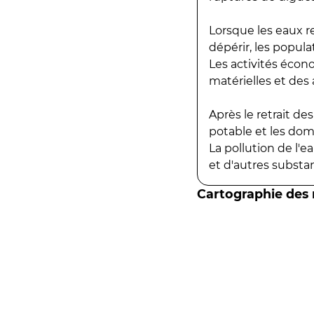
Lorsque les eaux r
dépérir, les popula
Les activités écon
matérielles et des a
Après le retrait d
potable et les do
La pollution de l'
et d'autres substanc
Cartographie des