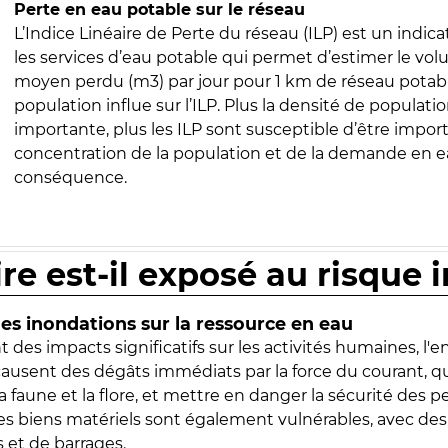
Perte en eau potable sur le réseau
L’Indice Linéaire de Perte du réseau (ILP) est un indica
les services d’eau potable qui permet d’estimer le vo
moyen perdu (m3) par jour pour 1 km de réseau potabl
population influe sur l’ILP. Plus la densité de populatio
importante, plus les ILP sont susceptible d’être import
concentration de la population et de la demande en ea
conséquence.
ire est-il exposé au risque 
s inondations sur la ressource en eau
 des impacts significatifs sur les activités humaines, l'
 causent des dégâts immédiats par la force du courant, q
 faune et la flore, et mettre en danger la sécurité des p
 les biens matériels sont également vulnérables, avec des
 et de barrages.