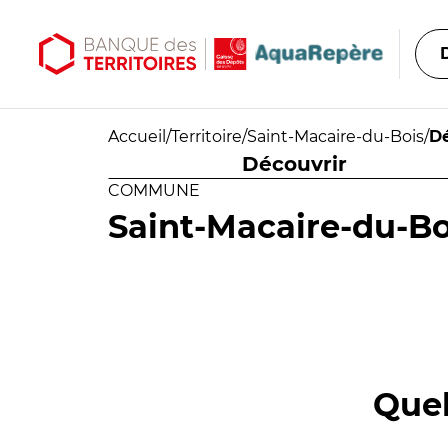
Aller au contenu principal
Aller au menu principal
Accueil
/
Territoire
/
Saint-Macaire-du-Bois
/
Dé
Découvrir
COMMUNE
Saint-Macaire-du-Bo
Quel