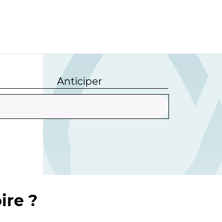
Anticiper
ire ?