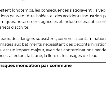
estent longtemps, les conséquences s'aggravent : la vé
tions peuvent être isolées, et des accidents industriels 
omiques, notamment agricoles et industrielles, subissen
rrêts d'activité.
es eaux, des dangers subsistent, comme la contamination
mmages aux bâtiments nécessitant des décontaminations
eau est un impact majeur, avec des contaminations par d
es, affectant la faune, la flore et les usages de l'eau.
 risques inondation par commune