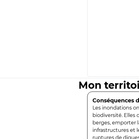
Mon territo
Conséquences de
Les inondations ont
biodiversité. Elles
berges, emporter la
infrastructures et
ruptures de digues