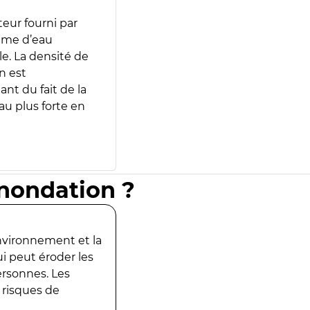
teur fourni par
lume d’eau
e. La densité de
n est
ant du fait de la
u plus forte en
inondation ?
environnement et la
ui peut éroder les
ersonnes. Les
 risques de