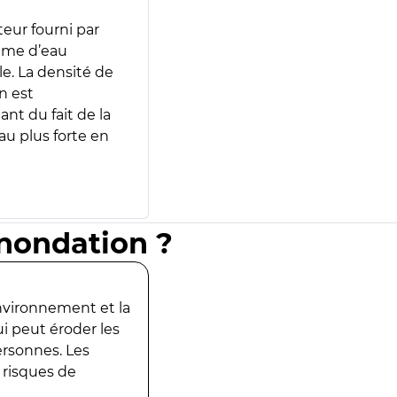
teur fourni par
lume d’eau
e. La densité de
n est
ant du fait de la
u plus forte en
inondation ?
environnement et la
ui peut éroder les
ersonnes. Les
 risques de