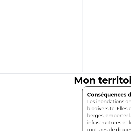
Mon territo
Conséquences de
Les inondations ont
biodiversité. Elles
berges, emporter la
infrastructures et
ruptures de digues