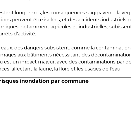
estent longtemps, les conséquences s'aggravent : la vé
tions peuvent être isolées, et des accidents industriels 
omiques, notamment agricoles et industrielles, subissen
rrêts d'activité.
es eaux, des dangers subsistent, comme la contamination
mmages aux bâtiments nécessitant des décontaminations
eau est un impact majeur, avec des contaminations par d
es, affectant la faune, la flore et les usages de l'eau.
 risques inondation par commune