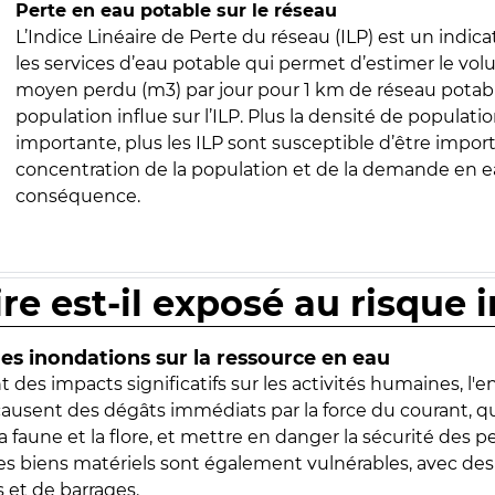
Perte en eau potable sur le réseau
L’Indice Linéaire de Perte du réseau (ILP) est un indica
les services d’eau potable qui permet d’estimer le vo
moyen perdu (m3) par jour pour 1 km de réseau potabl
population influe sur l’ILP. Plus la densité de populatio
importante, plus les ILP sont susceptible d’être import
concentration de la population et de la demande en ea
conséquence.
ire est-il exposé au risque 
s inondations sur la ressource en eau
 des impacts significatifs sur les activités humaines, l'
 causent des dégâts immédiats par la force du courant, q
 faune et la flore, et mettre en danger la sécurité des p
 les biens matériels sont également vulnérables, avec des
 et de barrages.