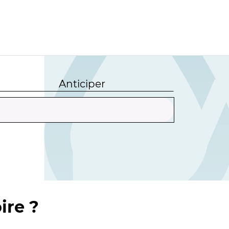
Anticiper
ire ?