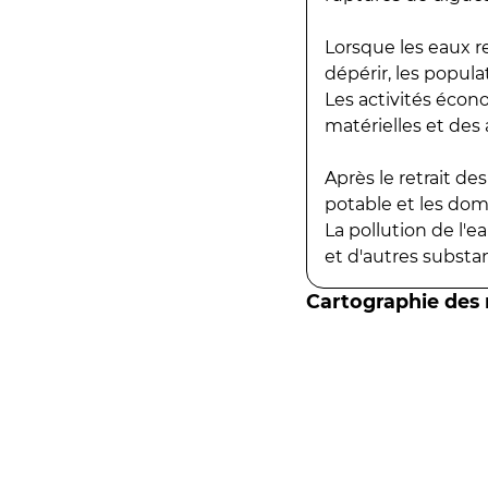
Lorsque les eaux r
dépérir, les popula
Les activités écon
matérielles et des a
Après le retrait d
potable et les do
La pollution de l'
et d'autres substanc
Cartographie des