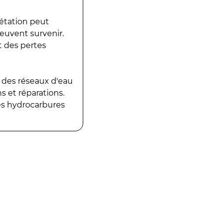
gétation peut
peuvent survenir.
t des pertes
 des réseaux d'eau
 et réparations.
es hydrocarbures