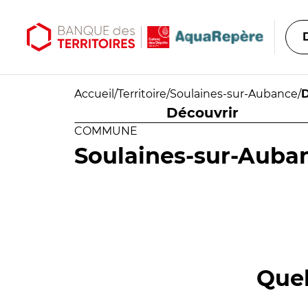
Aller au contenu principal
Aller au menu principal
Accueil
/
Territoire
/
Soulaines-sur-Aubance
/
D
Découvrir
COMMUNE
Soulaines-sur-Auba
Quel