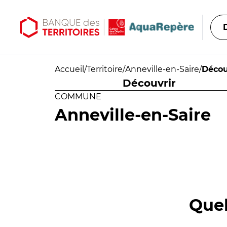
Aller au contenu principal
Aller au menu principal
Accueil
/
Territoire
/
Anneville-en-Saire
/
Décou
Découvrir
COMMUNE
Anneville-en-Saire
Quel