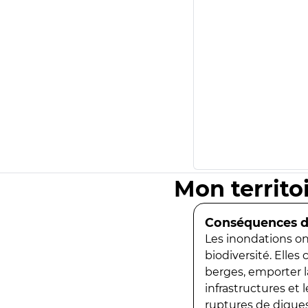
Mon territo
Conséquences de
Les inondations ont
biodiversité. Elles
berges, emporter la
infrastructures et
ruptures de digues