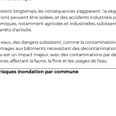
estent longtemps, les conséquences s'aggravent : la vé
tions peuvent être isolées, et des accidents industriels 
omiques, notamment agricoles et industrielles, subissen
rrêts d'activité.
es eaux, des dangers subsistent, comme la contamination
mmages aux bâtiments nécessitant des décontaminations
eau est un impact majeur, avec des contaminations par d
es, affectant la faune, la flore et les usages de l'eau.
 risques inondation par commune