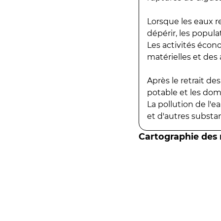
Lorsque les eaux r
dépérir, les popula
Les activités écon
matérielles et des a
Après le retrait d
potable et les do
La pollution de l'
et d'autres substanc
Cartographie des