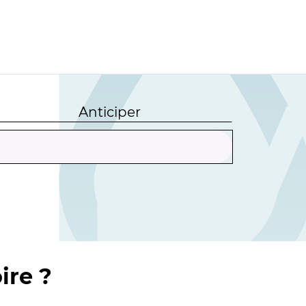
Anticiper
ire ?