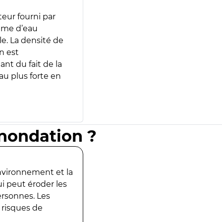
teur fourni par
lume d’eau
e. La densité de
n est
ant du fait de la
u plus forte en
inondation ?
environnement et la
ui peut éroder les
ersonnes. Les
 risques de