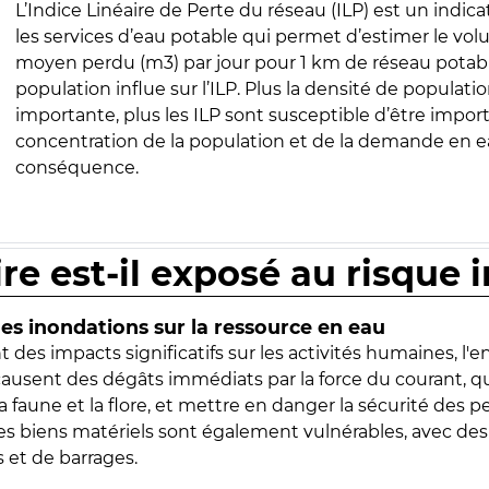
L’Indice Linéaire de Perte du réseau (ILP) est un indica
les services d’eau potable qui permet d’estimer le vo
moyen perdu (m3) par jour pour 1 km de réseau potabl
population influe sur l’ILP. Plus la densité de populatio
importante, plus les ILP sont susceptible d’être import
concentration de la population et de la demande en ea
conséquence.
ire est-il exposé au risque 
s inondations sur la ressource en eau
 des impacts significatifs sur les activités humaines, l'
 causent des dégâts immédiats par la force du courant, q
 faune et la flore, et mettre en danger la sécurité des p
 les biens matériels sont également vulnérables, avec des
 et de barrages.