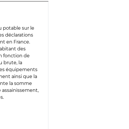
 potable sur le
des déclarations
ent en France.
abitant des
en fonction de
 brute, la
 les équipements
ment ainsi que la
sente la somme
e assainissement,
s.