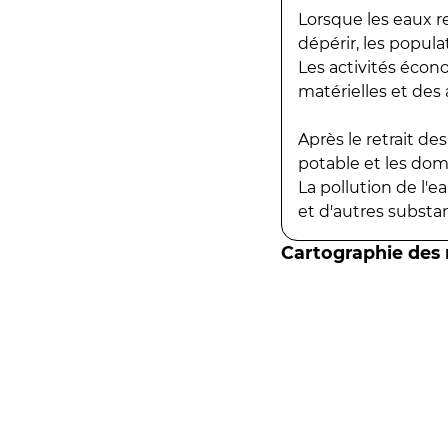
Lorsque les eaux r
dépérir, les popula
Les activités écon
matérielles et des a
Après le retrait d
potable et les do
La pollution de l'
et d'autres substanc
Cartographie des