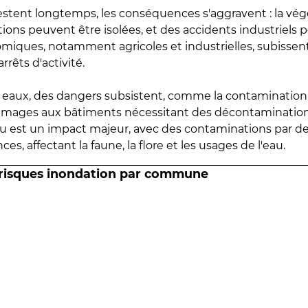
estent longtemps, les conséquences s'aggravent : la vé
tions peuvent être isolées, et des accidents industriels 
omiques, notamment agricoles et industrielles, subissen
rrêts d'activité.
es eaux, des dangers subsistent, comme la contamination
mmages aux bâtiments nécessitant des décontaminations
eau est un impact majeur, avec des contaminations par d
es, affectant la faune, la flore et les usages de l'eau.
 risques inondation par commune