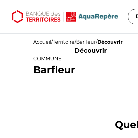
Aller au contenu principal
Aller au menu principal
Accueil
/
Territoire
/
Barfleur
/
Découvrir
Découvrir
COMMUNE
Barfleur
Quel