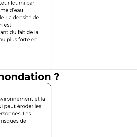
teur fourni par
lume d’eau
e. La densité de
n est
ant du fait de la
u plus forte en
inondation ?
environnement et la
ui peut éroder les
ersonnes. Les
 risques de