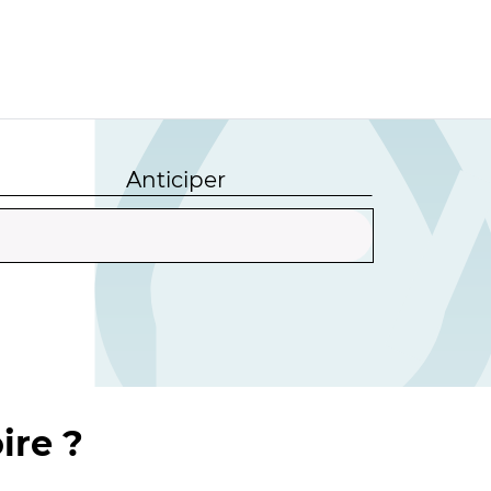
Anticiper
ire ?