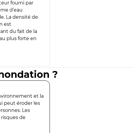
teur fourni par
lume d’eau
e. La densité de
n est
ant du fait de la
u plus forte en
inondation ?
environnement et la
ui peut éroder les
ersonnes. Les
 risques de