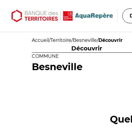
Aller au contenu principal
Aller au menu principal
Accueil
/
Territoire
/
Besneville
/
Découvrir
Découvrir
COMMUNE
Besneville
Quel