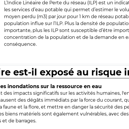
L’Indice Linéaire de Perte du réseau (ILP) est un indica
les services d’eau potable qui permet d’estimer le vo
moyen perdu (m3) par jour pour 1 km de réseau potabl
population influe sur l’ILP. Plus la densité de populatio
importante, plus les ILP sont susceptible d’être import
concentration de la population et de la demande en ea
conséquence.
ire est-il exposé au risque 
s inondations sur la ressource en eau
 des impacts significatifs sur les activités humaines, l'
 causent des dégâts immédiats par la force du courant, q
 faune et la flore, et mettre en danger la sécurité des p
 les biens matériels sont également vulnérables, avec des
 et de barrages.