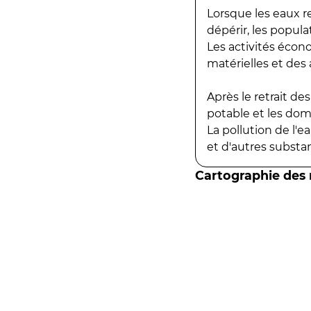
Lorsque les eaux r
dépérir, les popula
Les activités écon
matérielles et des a
Après le retrait d
potable et les do
La pollution de l'
et d'autres substanc
Cartographie des