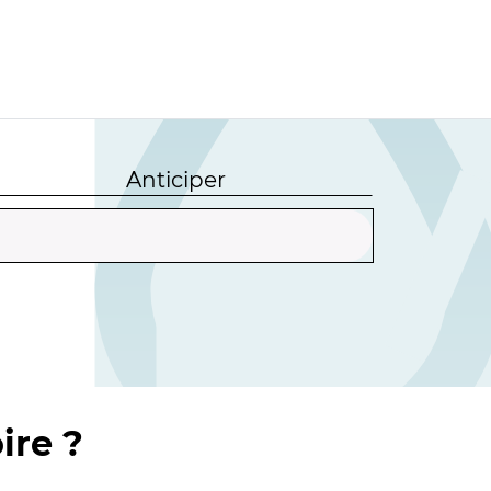
Anticiper
ire ?