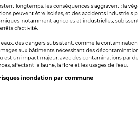
estent longtemps, les conséquences s'aggravent : la vé
tions peuvent être isolées, et des accidents industriels 
omiques, notamment agricoles et industrielles, subissen
rrêts d'activité.
es eaux, des dangers subsistent, comme la contamination
mmages aux bâtiments nécessitant des décontaminations
eau est un impact majeur, avec des contaminations par d
es, affectant la faune, la flore et les usages de l'eau.
 risques inondation par commune