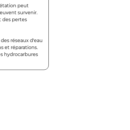
gétation peut
peuvent survenir.
t des pertes
 des réseaux d'eau
 et réparations.
es hydrocarbures