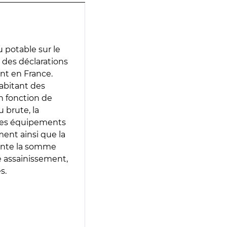
 potable sur le
r des déclarations
ent en France.
abitant des
en fonction de
 brute, la
 les équipements
ment ainsi que la
sente la somme
e assainissement,
s.