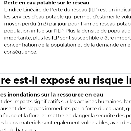
Perte en eau potable sur le réseau
L’Indice Linéaire de Perte du réseau (ILP) est un indica
les services d’eau potable qui permet d’estimer le vo
moyen perdu (m3) par jour pour 1 km de réseau potabl
population influe sur l’ILP. Plus la densité de populatio
importante, plus les ILP sont susceptible d’être import
concentration de la population et de la demande en ea
conséquence.
ire est-il exposé au risque 
s inondations sur la ressource en eau
 des impacts significatifs sur les activités humaines, l'
 causent des dégâts immédiats par la force du courant, q
 faune et la flore, et mettre en danger la sécurité des p
 les biens matériels sont également vulnérables, avec des
 et de barrages.