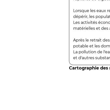
Lorsque les eaux r
dépérir, les popula
Les activités écon
matérielles et des a
Après le retrait d
potable et les do
La pollution de l'
et d'autres substanc
Cartographie des