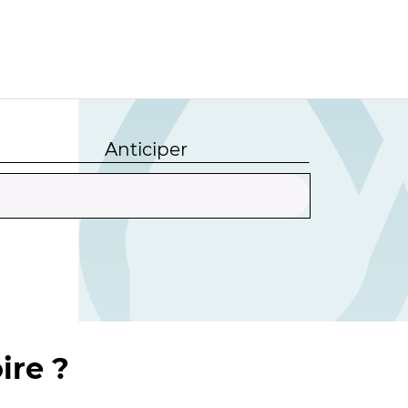
Anticiper
ire ?