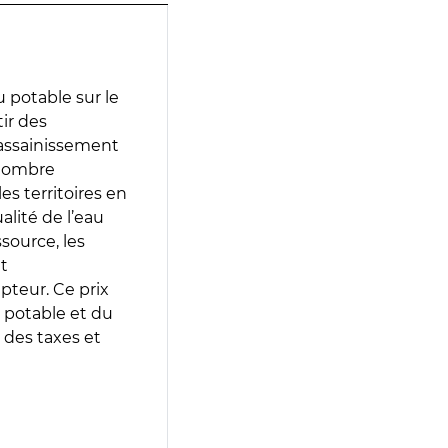
 potable sur le
tir des
d’assainissement
 nombre
es territoires en
lité de l’eau
source, les
t
epteur. Ce prix
 potable et du
 des taxes et