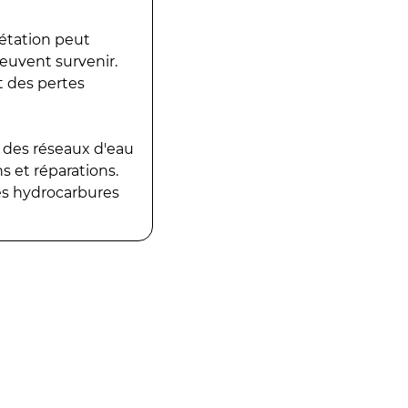
gétation peut
peuvent survenir.
t des pertes
 des réseaux d'eau
 et réparations.
es hydrocarbures