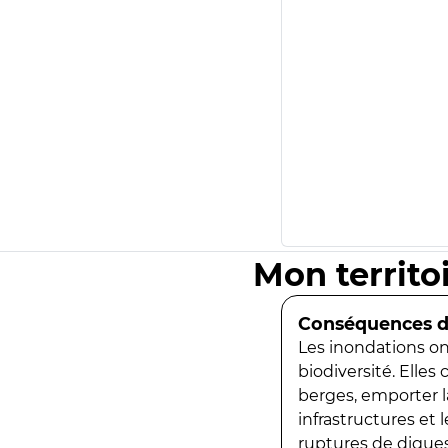
Mon territo
Conséquences de
Les inondations ont
biodiversité. Elles
berges, emporter la
infrastructures et
ruptures de digues