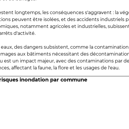
estent longtemps, les conséquences s'aggravent : la vé
tions peuvent être isolées, et des accidents industriels 
omiques, notamment agricoles et industrielles, subissen
rrêts d'activité.
es eaux, des dangers subsistent, comme la contamination
mmages aux bâtiments nécessitant des décontaminations
eau est un impact majeur, avec des contaminations par d
es, affectant la faune, la flore et les usages de l'eau.
 risques inondation par commune