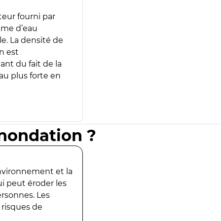
teur fourni par
lume d’eau
e. La densité de
n est
ant du fait de la
u plus forte en
inondation ?
environnement et la
ui peut éroder les
ersonnes. Les
 risques de