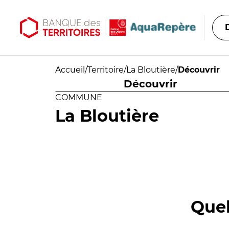
Aller au contenu principal
Aller au menu principal
Accueil
/
Territoire
/
La Bloutière
/
Découvrir
Découvrir
COMMUNE
La Bloutière
Quel