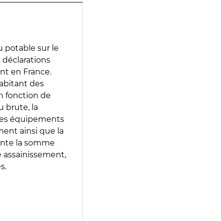
 potable sur le
s déclarations
ent en France.
abitant des
en fonction de
 brute, la
 les équipements
ment ainsi que la
sente la somme
e assainissement,
s.