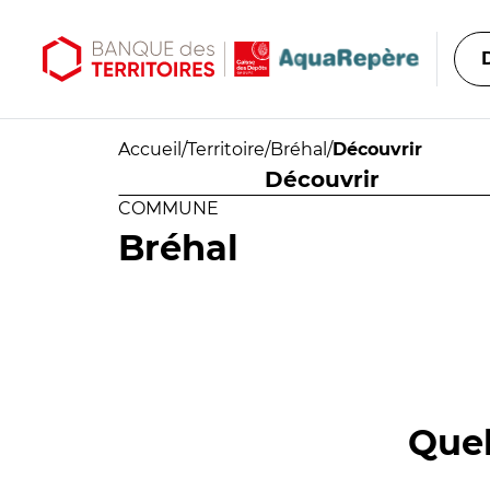
Aller au contenu principal
Aller au menu principal
Accueil
/
Territoire
/
Bréhal
/
Découvrir
Découvrir
COMMUNE
Bréhal
Quel