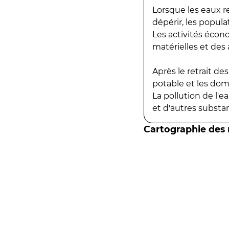
Lorsque les eaux r
dépérir, les popula
Les activités écon
matérielles et des a
Après le retrait d
potable et les do
La pollution de l'
et d'autres substanc
Cartographie des