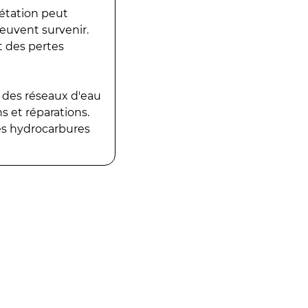
gétation peut
peuvent survenir.
t des pertes
 des réseaux d'eau
 et réparations.
es hydrocarbures