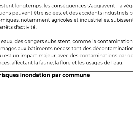
estent longtemps, les conséquences s'aggravent : la vé
tions peuvent être isolées, et des accidents industriels 
omiques, notamment agricoles et industrielles, subissen
rrêts d'activité.
es eaux, des dangers subsistent, comme la contamination
mmages aux bâtiments nécessitant des décontaminations
eau est un impact majeur, avec des contaminations par d
es, affectant la faune, la flore et les usages de l'eau.
 risques inondation par commune