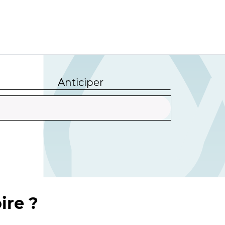
Anticiper
ire ?