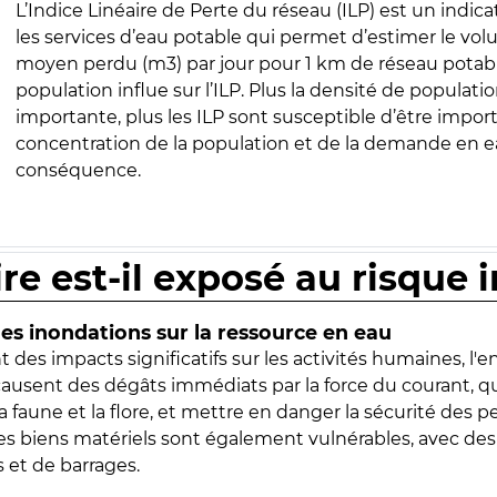
L’Indice Linéaire de Perte du réseau (ILP) est un indica
les services d’eau potable qui permet d’estimer le vo
moyen perdu (m3) par jour pour 1 km de réseau potabl
population influe sur l’ILP. Plus la densité de populatio
importante, plus les ILP sont susceptible d’être import
concentration de la population et de la demande en ea
conséquence.
ire est-il exposé au risque 
s inondations sur la ressource en eau
 des impacts significatifs sur les activités humaines, l'
 causent des dégâts immédiats par la force du courant, q
 faune et la flore, et mettre en danger la sécurité des p
 les biens matériels sont également vulnérables, avec des
 et de barrages.