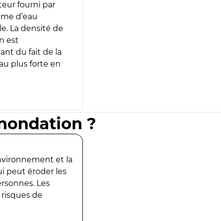
teur fourni par
lume d’eau
e. La densité de
n est
ant du fait de la
u plus forte en
inondation ?
environnement et la
ui peut éroder les
ersonnes. Les
 risques de