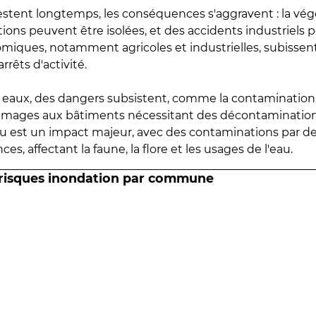
estent longtemps, les conséquences s'aggravent : la vé
tions peuvent être isolées, et des accidents industriels 
omiques, notamment agricoles et industrielles, subissen
rrêts d'activité.
es eaux, des dangers subsistent, comme la contamination
mmages aux bâtiments nécessitant des décontaminations
eau est un impact majeur, avec des contaminations par d
es, affectant la faune, la flore et les usages de l'eau.
 risques inondation par commune