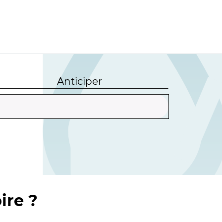
Anticiper
ire ?