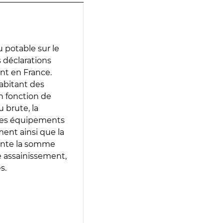
 potable sur le
s déclarations
ent en France.
abitant des
en fonction de
 brute, la
 les équipements
ment ainsi que la
sente la somme
e assainissement,
s.