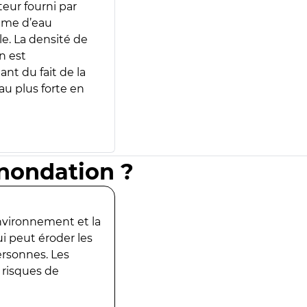
teur fourni par
lume d’eau
e. La densité de
n est
ant du fait de la
u plus forte en
inondation ?
environnement et la
ui peut éroder les
ersonnes. Les
 risques de