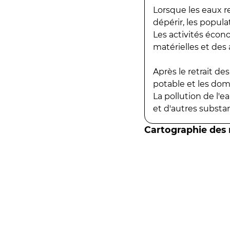
Lorsque les eaux r
dépérir, les popula
Les activités écon
matérielles et des a
Après le retrait d
potable et les do
La pollution de l'
et d'autres substanc
Cartographie des