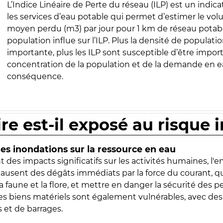
L’Indice Linéaire de Perte du réseau (ILP) est un indica
les services d’eau potable qui permet d’estimer le vo
moyen perdu (m3) par jour pour 1 km de réseau potabl
population influe sur l’ILP. Plus la densité de populatio
importante, plus les ILP sont susceptible d’être import
concentration de la population et de la demande en ea
conséquence.
ire est-il exposé au risque 
s inondations sur la ressource en eau
 des impacts significatifs sur les activités humaines, l'
 causent des dégâts immédiats par la force du courant, q
 faune et la flore, et mettre en danger la sécurité des p
 les biens matériels sont également vulnérables, avec des
 et de barrages.