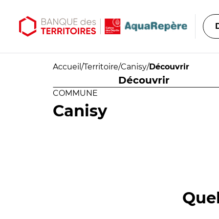
Aller au contenu principal
Aller au menu principal
Accueil
/
Territoire
/
Canisy
/
Découvrir
Découvrir
COMMUNE
Canisy
Quel