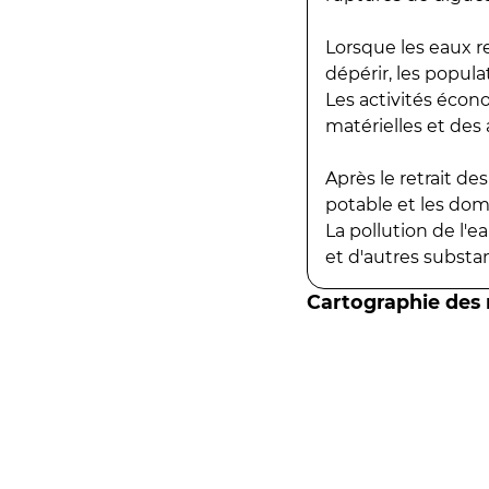
Lorsque les eaux r
dépérir, les popula
Les activités écon
matérielles et des a
Après le retrait d
potable et les do
La pollution de l'
et d'autres substanc
Cartographie des