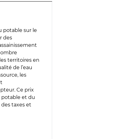
 potable sur le
ir des
d’assainissement
 nombre
es territoires en
lité de l’eau
source, les
t
epteur. Ce prix
 potable et du
 des taxes et