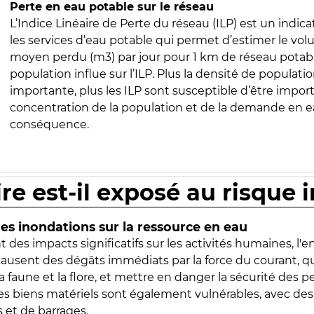
Perte en eau potable sur le réseau
L’Indice Linéaire de Perte du réseau (ILP) est un indica
les services d’eau potable qui permet d’estimer le vo
moyen perdu (m3) par jour pour 1 km de réseau potabl
population influe sur l’ILP. Plus la densité de populatio
importante, plus les ILP sont susceptible d’être import
concentration de la population et de la demande en ea
conséquence.
ire est-il exposé au risque 
s inondations sur la ressource en eau
 des impacts significatifs sur les activités humaines, l'
 causent des dégâts immédiats par la force du courant, q
 faune et la flore, et mettre en danger la sécurité des p
 les biens matériels sont également vulnérables, avec des
 et de barrages.