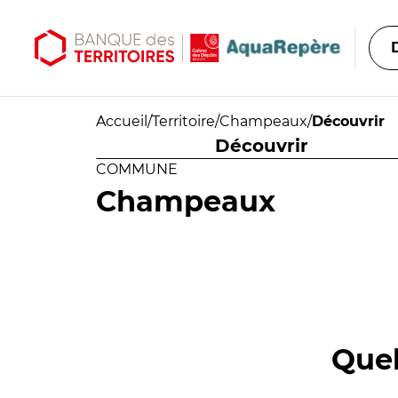
Aller au contenu principal
Aller au menu principal
Accueil
/
Territoire
/
Champeaux
/
Découvrir
Découvrir
COMMUNE
Champeaux
Quel