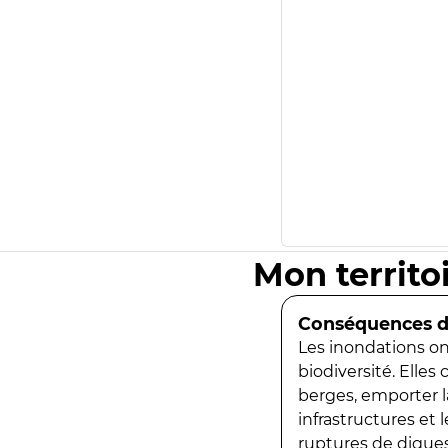
Mon territo
Conséquences de
Les inondations ont
biodiversité. Elles
berges, emporter la
infrastructures et
ruptures de digues