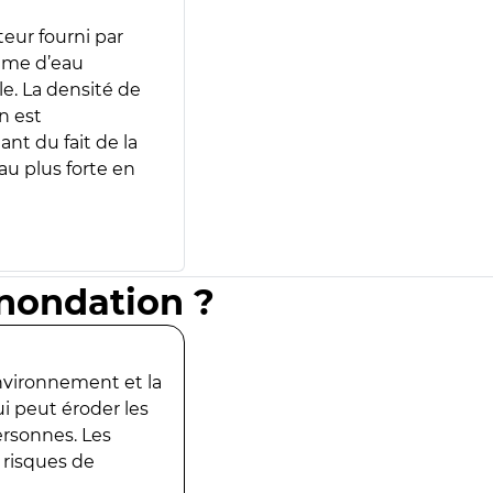
teur fourni par
lume d’eau
e. La densité de
n est
ant du fait de la
u plus forte en
inondation ?
environnement et la
ui peut éroder les
ersonnes. Les
 risques de