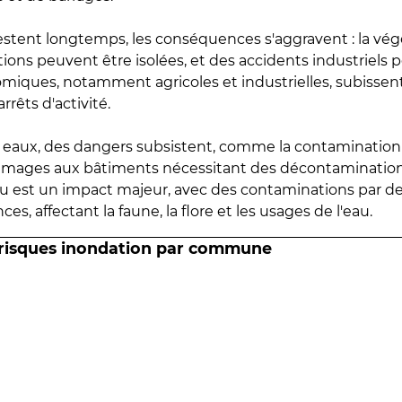
estent longtemps, les conséquences s'aggravent : la vé
tions peuvent être isolées, et des accidents industriels 
omiques, notamment agricoles et industrielles, subissen
rrêts d'activité.
es eaux, des dangers subsistent, comme la contamination
mmages aux bâtiments nécessitant des décontaminations
eau est un impact majeur, avec des contaminations par d
es, affectant la faune, la flore et les usages de l'eau.
 risques inondation par commune