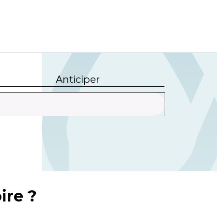
Anticiper
ire ?