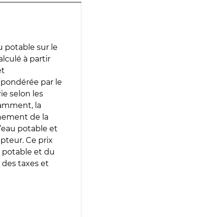
 potable sur le
lculé à partir
et
 pondérée par le
e selon les
tamment, la
gnement de la
’eau potable et
epteur. Ce prix
 potable et du
 des taxes et