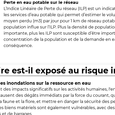
Perte en eau potable sur le réseau
L’Indice Linéaire de Perte du réseau (ILP) est un indica
les services d’eau potable qui permet d’estimer le vo
moyen perdu (m3) par jour pour 1 km de réseau potabl
population influe sur l’ILP. Plus la densité de populatio
importante, plus les ILP sont susceptible d’être import
concentration de la population et de la demande en ea
conséquence.
ire est-il exposé au risque 
s inondations sur la ressource en eau
 des impacts significatifs sur les activités humaines, l'
 causent des dégâts immédiats par la force du courant, q
 faune et la flore, et mettre en danger la sécurité des p
 les biens matériels sont également vulnérables, avec des
 et de barrages.