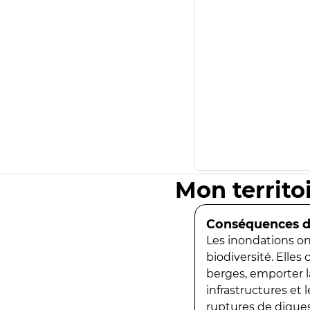
Mon territo
Conséquences de
Les inondations ont
biodiversité. Elles
berges, emporter la
infrastructures et
ruptures de digues