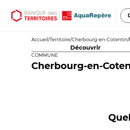
Aller au contenu principal
Aller au menu principal
Accueil
/
Territoire
/
Cherbourg-en-Cotentin
/
Découvrir
COMMUNE
Cherbourg-en-Coten
Quel