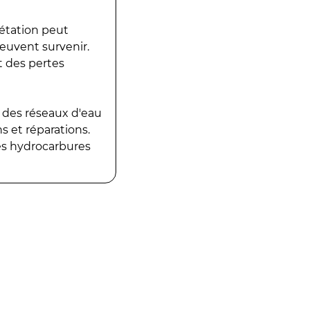
gétation peut
peuvent survenir.
t des pertes
 des réseaux d'eau
 et réparations.
es hydrocarbures