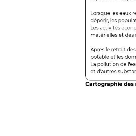
Lorsque les eaux r
dépérir, les popula
Les activités écon
matérielles et des a
Après le retrait d
potable et les do
La pollution de l'
et d'autres substanc
Cartographie des