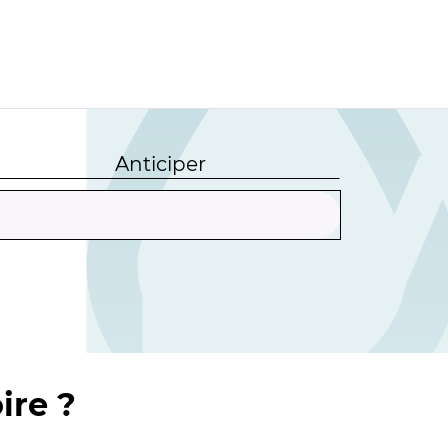
Anticiper
ire ?