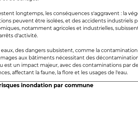
estent longtemps, les conséquences s'aggravent : la vé
tions peuvent être isolées, et des accidents industriels 
omiques, notamment agricoles et industrielles, subissen
rrêts d'activité.
es eaux, des dangers subsistent, comme la contamination
mmages aux bâtiments nécessitant des décontaminations
eau est un impact majeur, avec des contaminations par d
es, affectant la faune, la flore et les usages de l'eau.
 risques inondation par commune