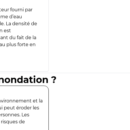
teur fourni par
lume d’eau
e. La densité de
n est
ant du fait de la
u plus forte en
inondation ?
environnement et la
ui peut éroder les
ersonnes. Les
 risques de