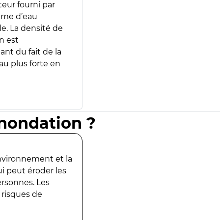
teur fourni par
lume d’eau
e. La densité de
n est
ant du fait de la
u plus forte en
inondation ?
environnement et la
ui peut éroder les
ersonnes. Les
 risques de