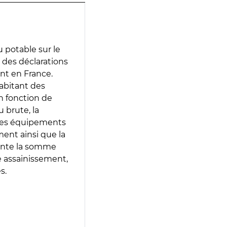
 potable sur le
ir des déclarations
ent en France.
abitant des
en fonction de
 brute, la
 les équipements
ment ainsi que la
sente la somme
e assainissement,
s.