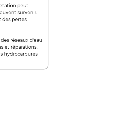
gétation peut
peuvent survenir.
t des pertes
 des réseaux d'eau
 et réparations.
es hydrocarbures