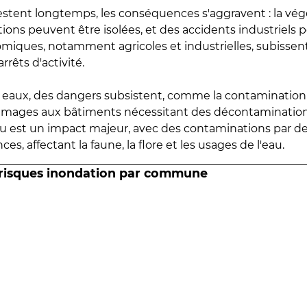
estent longtemps, les conséquences s'aggravent : la vé
tions peuvent être isolées, et des accidents industriels 
omiques, notamment agricoles et industrielles, subissen
rrêts d'activité.
es eaux, des dangers subsistent, comme la contamination
mmages aux bâtiments nécessitant des décontaminations
eau est un impact majeur, avec des contaminations par d
es, affectant la faune, la flore et les usages de l'eau.
 risques inondation par commune