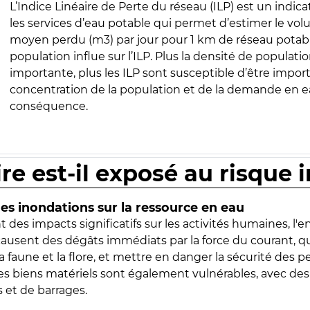
L’Indice Linéaire de Perte du réseau (ILP) est un indica
les services d’eau potable qui permet d’estimer le vo
moyen perdu (m3) par jour pour 1 km de réseau potabl
population influe sur l’ILP. Plus la densité de populatio
importante, plus les ILP sont susceptible d’être import
concentration de la population et de la demande en ea
conséquence.
ire est-il exposé au risque 
s inondations sur la ressource en eau
 des impacts significatifs sur les activités humaines, l'
 causent des dégâts immédiats par la force du courant, q
 faune et la flore, et mettre en danger la sécurité des p
 les biens matériels sont également vulnérables, avec des
 et de barrages.