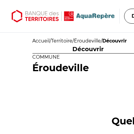
Aller au contenu principal
Aller au menu principal
Accueil
/
Territoire
/
Éroudeville
/
Découvrir
Découvrir
COMMUNE
Éroudeville
Quel