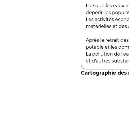
Lorsque les eaux r
dépérir, les popula
Les activités écon
matérielles et des a
Après le retrait d
potable et les do
La pollution de l'
et d'autres substanc
Cartographie des