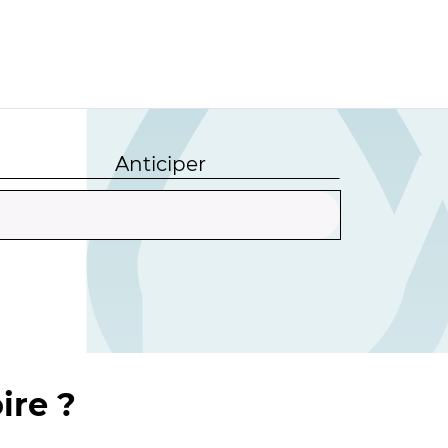
Anticiper
ire ?